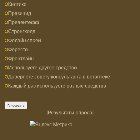
Килтикс
Празицид
Превентефф
Стронгхолд
Фолайн спрей
Форесто
Фронтлайн
Используете другое средство
Доверяете совету консультанта в ветаптеке
Каждый раз используете разные средства
[
Результаты опроса
]