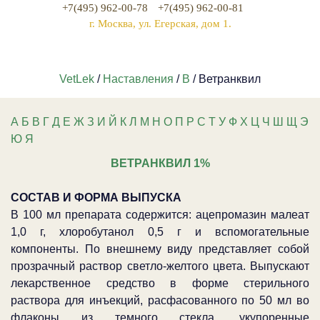
+7(495) 962-00-78
+7(495) 962-00-81
г. Москва, ул. Егерская, дом 1.
VetLek
/
Наставления
/
В
/ Ветранквил
А
Б
В
Г
Д
Е
Ж
З
И
Й
К
Л
М
Н
О
П
Р
С
Т
У
Ф
Х
Ц
Ч
Ш
Щ
Э
Ю
Я
ВЕТРАНКВИЛ 1%
СОСТАВ И ФОРМА ВЫПУСКА
В 100 мл препарата содержится: ацепромазин малеат
1,0 г, хлоробутанол 0,5 г и вспомогательные
компоненты. По внешнему виду представляет собой
прозрачный раствор светло-желтого цвета. Выпускают
лекарственное средство в форме стерильного
раствора для инъекций, расфасованного по 50 мл во
флаконы из темного стекла, укупоренные