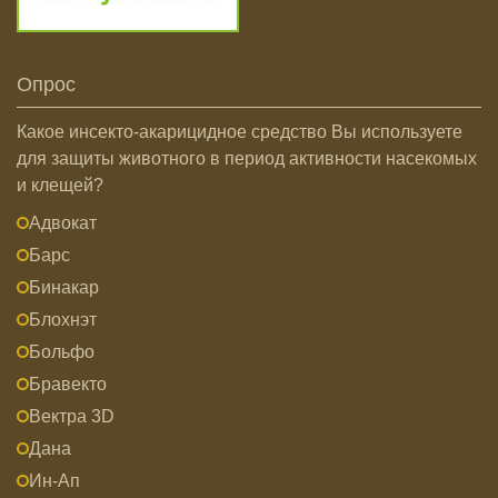
Опрос
Какое инсекто-акарицидное средство Вы используете
для защиты животного в период активности насекомых
и клещей?
Адвокат
Барс
Бинакар
Блохнэт
Больфо
Бравекто
Вектра 3D
Дана
Ин-Ап