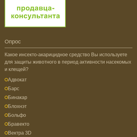
Опрос
Какое инсекто-акарицидное средство Вы используете
для защиты животного в период активности насекомых
и клещей?
Адвокат
Барс
Бинакар
Блохнэт
Больфо
Бравекто
Вектра 3D