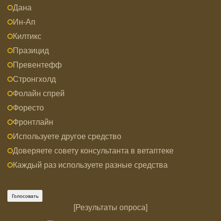
Дана
Ин-Ап
Килтикс
Празицид
Превентефф
Стронгхолд
Фолайн спрей
Форесто
Фронтлайн
Используете другое средство
Доверяете совету консультанта в ветаптеке
Каждый раз используете разные средства
[
Результаты опроса
]