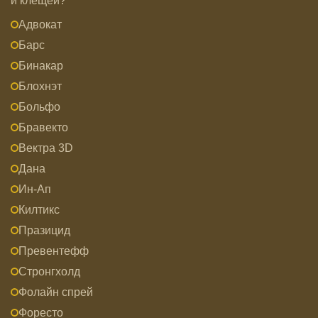
и клещей?
Адвокат
Барс
Бинакар
Блохнэт
Больфо
Бравекто
Вектра 3D
Дана
Ин-Ап
Килтикс
Празицид
Превентефф
Стронгхолд
Фолайн спрей
Форесто