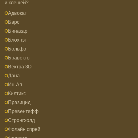
и клещей?
Адвокат
Барс
Бинакар
Блохнэт
Больфо
Бравекто
Вектра 3D
Дана
Ин-Ап
Килтикс
Празицид
Превентефф
Стронгхолд
Фолайн спрей