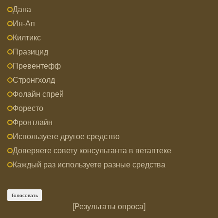
Дана
Ин-Ап
Килтикс
Празицид
Превентефф
Стронгхолд
Фолайн спрей
Форесто
Фронтлайн
Используете другое средство
Доверяете совету консультанта в ветаптеке
Каждый раз используете разные средства
[
Результаты опроса
]