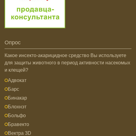
Опрос
Какое инсекто-акарицидное средство Вы используете
для защиты животного в период активности насекомых
и клещей?
Адвокат
Барс
Бинакар
Блохнэт
Больфо
Бравекто
Вектра 3D