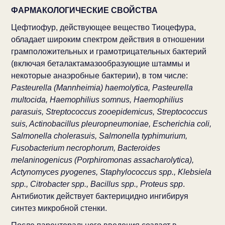
ФАРМАКОЛОГИЧЕСКИЕ СВОЙСТВА
Цефтиофур, действующее вещество Тиоцефура,
обладает широким спектром действия в отношении
грамположительных и грамотрицательных бактерий
(включая беталактамазообразующие штаммы и
некоторые анаэробные бактерии), в том числе:
Pasteurella (Mannheimia) haemolytica, Pasteurella
multocida, Haemophilius somnus, Haemophilius
parasuis, Streptococcus zooepidemicus, Streptococcus
suis, Actinobacillus pleuropneumoniae, Escherichia coli,
Salmonella cholerasuis, Salmonella typhimurium,
Fusobacterium necrophorum, Bacteroides
melaninogenicus (Porphiromonas assacharolytica),
Actynomyces pyogenes, Staphylococcus spp., Klebsiela
spp., Citrobacter spp., Bacillus spp., Proteus spp
.
Антибиотик действует бактерицидно ингибируя
синтез микробной стенки.