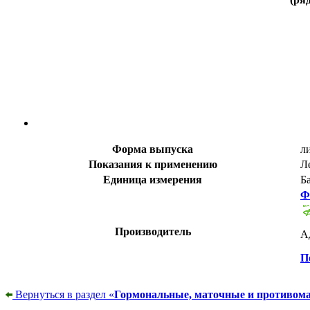
Форма выпуска
л
Показания к применению
Л
Единица измерения
Б
Ф
Производитель
Ад
П
Вернуться в раздел «
Гормональные, маточные и противом