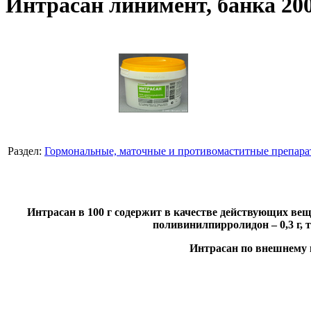
Интрасан линимент, банка 200
Раздел:
Гормональные, маточные и противомаститные препар
Интрасан в 100 г содержит в качестве действующих веще
поливинилпирролидон – 0,3 г, т
Интрасан по внешнему в