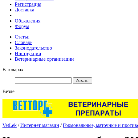
Регистрация
Доставка
Объявления
Форум
Статьи
Словарь
Законодательство
Инструкции
Ветеринарные организации
В товарах
Везде
VetLek
/
Интернет-магазин
/
Гормональные, маточные и против