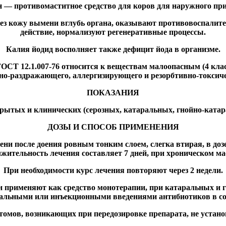
 — противомаститное средство для коров для наружного пр
з кожу вымени вглубь органа, оказывают противовоспалите
действие, нормализуют регенеративные процессы.
Калия йодид восполняет также дефицит йода в организме.
ГОСТ 12.1.007-76 относится к веществам малоопасным (4 клас
но-раздражающего, аллергизирующего и резорбтивно-токсиче
ПОКАЗАНИЯ
рытых и клинических (серозных, катаральных, гнойно-катар
ДОЗЫ И СПОСОБ ПРИМЕНЕНИЯ
 после доения ровным тонким слоем, слегка втирая, в дозе 2
жительность лечения составляет 7 дней, при хроническом мас
При необходимости курс лечения повторяют через 2 недели.
н применяют как средство монотерапии, при катаральных и 
льными или инъекционными введениями антибиотиков в соо
омов, возникающих при передозировке препарата, не устано