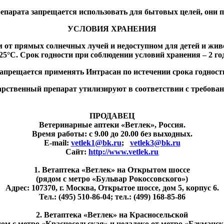
репарата запрещается использовать для бытовых целей, они 
УСЛОВИЯ ХРАНЕНИЯ
 от прямых солнечных лучей и недоступном для детей и жив
 25°С. Срок годности при соблюдении условий хранения – 2 год
апрещается применять Интрасан по истечении срока годност
рственный препарат утилизируют в соответствии с требован
ПРОДАВЕЦ
Ветеринарные аптеки «Ветлек», Россия
.
Время работы: с 9.00 до 20.00 без выходных.
E-mail:
vetlek1@bk.ru
;
vetlek3@bk.ru
Сайт:
http://www.vetlek.ru
1. Ветаптека «Ветлек» на Открытом шоссе
(рядом с метро «Бульвар Рокоссовского»)
Адрес: 107370, г. Москва, Открытое шоссе, дом 5, корпус 6.
Тел.: (495) 510-86-04; тел.: (499) 168-85-86
2. Ветаптека «Ветлек» на Красносельской
дом с метро «Красносельская» и недалеко от метро «Бауманск