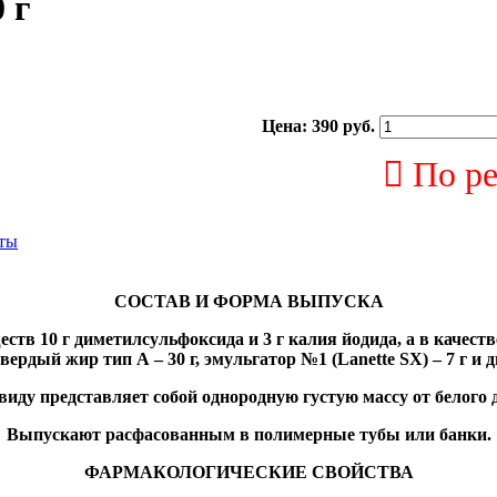
 г
Цена:
390 руб.
По ре
аты
СОСТАВ И ФОРМА ВЫПУСКА
ств 10 г диметилсульфоксида и 3 г калия йодида, а в качеств
вердый жир тип А – 30 г, эмульгатор №1 (Lanette SX) – 7 г и 
иду представляет собой однородную густую массу от белого д
Выпускают расфасованным в полимерные тубы или банки.
ФАРМАКОЛОГИЧЕСКИЕ СВОЙСТВА