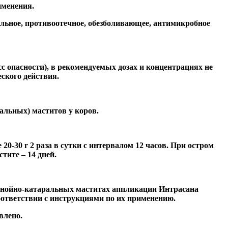
именения.
льное, противоотечное, обезболивающее, антимикробное
с опасности), в рекомендуемых дозах и концентрациях не
ского действия.
альных) маститов у коров.
0-30 г 2 раза в сутки с интервалом 12 часов. При остром
тите – 14 дней.
гнойно-катаральных маститах аппликации Интрасана
тветствии с инструкциями по их применению.
влено.