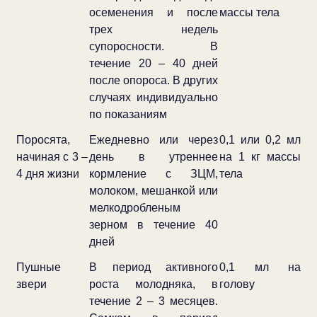
осеменения и после
массы тела
трех недель
супоросности. В
течение 20 – 40 дней
после опороса. В других
случаях индивидуально
по показаниям
Поросята,
Ежедневно или через
0,1 или 0,2 мл
начиная с 3 –
день в утреннее
на 1 кг массы
4 дня жизни
кормление с ЗЦМ,
тела
молоком, мешанкой или
мелкодробленым
зерном в течение 40
дней
Пушные
В период активного
0,1 мл на
звери
роста молодняка, в
голову
течение 2 – 3 месяцев.