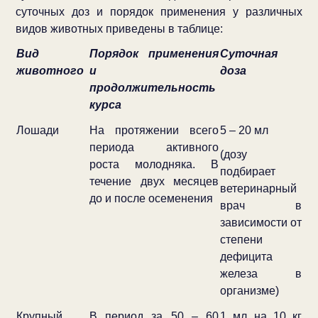
суточных доз и порядок применения у различных
видов животных приведены в таблице:
Вид
Порядок применения
Суточная
животного
и
доза
продолжительность
курса
Лошади
На протяжении всего
5 – 20 мл
периода активного
(дозу
роста молодняка. В
подбирает
течение двух месяцев
ветеринарный
до и после осеменения
врач в
зависимости от
степени
дефицита
железа в
организме)
Крупный
В период за 50 – 60
1 мл на 10 кг