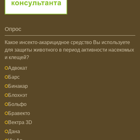
Опрос
Какое инсекто-акарицидное средство Вы используете
для защиты животного в период активности насекомых
и клещей?
Адвокат
Барс
Бинакар
Блохнэт
Больфо
Бравекто
Вектра 3D
Дана