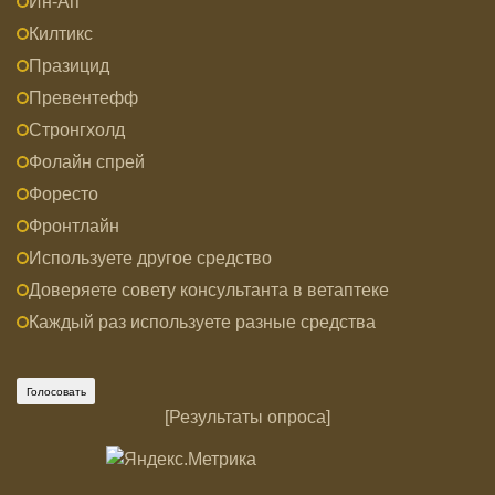
Ин-Ап
Килтикс
Празицид
Превентефф
Стронгхолд
Фолайн спрей
Форесто
Фронтлайн
Используете другое средство
Доверяете совету консультанта в ветаптеке
Каждый раз используете разные средства
[
Результаты опроса
]