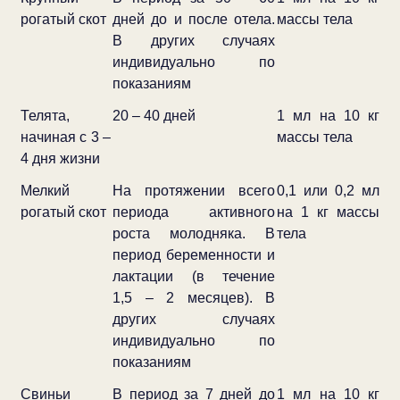
рогатый скот
дней до и после отела.
массы тела
В других случаях
индивидуально по
показаниям
Телята,
20 – 40 дней
1 мл на 10 кг
начиная с 3 –
массы тела
4 дня жизни
Мелкий
На протяжении всего
0,1 или 0,2 мл
рогатый скот
периода активного
на 1 кг массы
роста молодняка. В
тела
период беременности и
лактации (в течение
1,5 – 2 месяцев). В
других случаях
индивидуально по
показаниям
Свиньи
В период за 7 дней до
1 мл на 10 кг