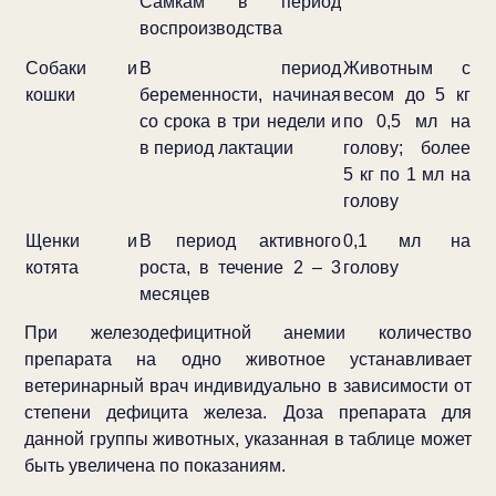
Самкам в период
воспроизводства
Собаки и
В период
Животным с
кошки
беременности, начиная
весом до 5 кг
со срока в три недели и
по 0,5 мл на
в период лактации
голову; более
5 кг по 1 мл на
голову
Щенки и
В период активного
0,1 мл на
котята
роста, в течение 2 – 3
голову
месяцев
При железодефицитной анемии количество
препарата на одно животное устанавливает
ветеринарный врач индивидуально в зависимости от
степени дефицита железа. Доза препарата для
данной группы животных, указанная в таблице может
быть увеличена по показаниям.