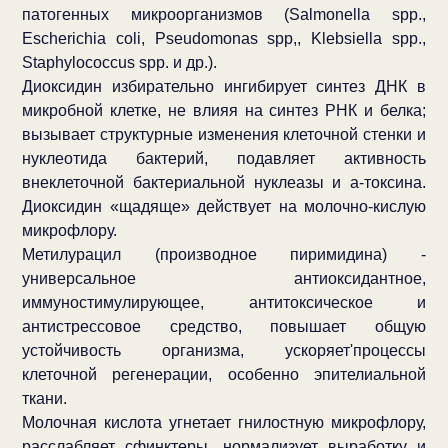
патогенных микроорганизмов (Salmonella spp.,
Escherichia coli, Pseudomonas spp,, Klebsiella spp.,
Staphylococcus spp. и др.).
Диоксидин избирательно ингибирует синтез ДНК в
микробной клетке, не влияя на синтез РНК и белка;
вызывает структурные изменения клеточной стенки и
нуклеотида бактерий, подавляет активность
внеклеточной бактериальной нуклеазы и а-токсина.
Диоксидин «щадяще» действует на молочно-кислую
микрофлору.
Метилурацил (производное пиримидина) -
универсальное антиоксидантное,
иммуностимулирующее, антитоксическое и
антистрессовое средство, повышает общую
устойчивость организма, ускоряет'процессы
клеточной регенерации, особенно эпителиальной
ткани.
Молочная кислота угнетает гнилостную микрофлору,
расслабляет сфинктеры, нормализует выработку и