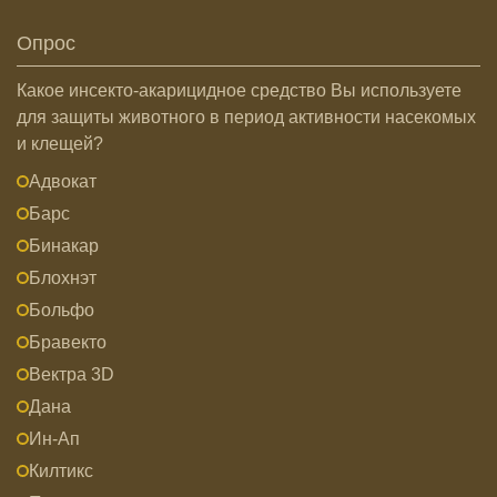
Опрос
Какое инсекто-акарицидное средство Вы используете
для защиты животного в период активности насекомых
и клещей?
Адвокат
Барс
Бинакар
Блохнэт
Больфо
Бравекто
Вектра 3D
Дана
Ин-Ап
Килтикс