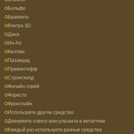
Больфо
Бравекто
Вектра 3D
Дана
Ин-Ап
Килтикс
Празицид
Превентефф
Стронгхолд
Фолайн спрей
Форесто
Фронтлайн
Используете другое средство
Доверяете совету консультанта в ветаптеке
Каждый раз используете разные средства