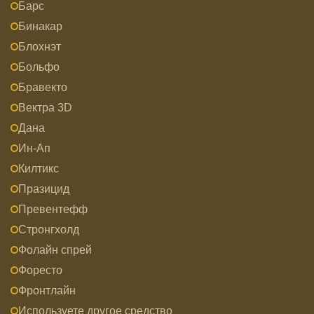
Барс
Бинакар
Блохнэт
Больфо
Бравекто
Вектра 3D
Дана
Ин-Ап
Килтикс
Празицид
Превентефф
Стронгхолд
Фолайн спрей
Форесто
Фронтлайн
Используете другое средство