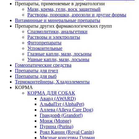
Препараты, применяемые в дерматологии
Мази, крема, гели, воск защитный
Растворы, порошки, аэрозоли и другие формы
Витаминные и минеральные препараты
Препараты других фармакологических групп
Спазмолитики, анальгетики
Растворы и электролиты
Фитопрепараты
Успокоительные
Глазные капли, мази, лосьоны
Ушные капли, мази, лосьоны
Гомеопатические средства
Препараты для пчел
Препараты для рыб
Термоконтейнеры, Хладоэлементы
КОРМА
КОРМА ДЛЯ СОБАК
Авард (AWARD)
АльфаПэт (AlphaPet)
Аллева (Alleva Care Dog)
Грандорф (Grandorf)
Монж (Monge)
Пурина (Purina)
Роял Канин (Royal Canin)
Мясные консервы Гурман