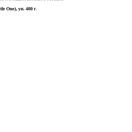
le One), уп. 400 г
.