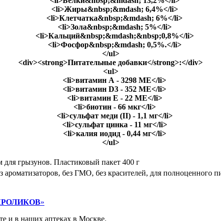
<li>Белки&nbsp;&mdash; 13,2%</li>
<li>Жиры&nbsp;&mdash; 6,4%</li>
<li>Клетчатка&nbsp;&mdash; 6%</li>
<li>Зола&nbsp;&mdash; 5%</li>
<li>Кальций&nbsp;&mdash;&nbsp;0,8%</li>
<li>Фосфор&nbsp;&mdash; 0,5%.</li>
</ul>
<div><strong>Питательные добавки</strong>:</div>
<ul>
<li>витамин А - 3298 МЕ</li>
<li>витамин D3 - 352 МЕ</li>
<li>витамин Е - 22 МЕ</li>
<li>биотин - 66 мкг</li>
<li>сульфат меди (II) - 1,1 мг</li>
<li>сульфат цинка - 11 мг</li>
<li>калия иодид - 0,44 мг</li>
</ul>
 для грызунов. Пластиковый пакет 400 г
 ароматизаторов, без ГМО, без красителей, для полноценного п
КРОЛИКОВ
»
те и в наших аптеках в Москве.