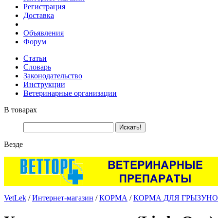
Регистрация
Доставка
Объявления
Форум
Статьи
Словарь
Законодательство
Инструкции
Ветеринарные организации
В товарах
Везде
VetLek
/
Интернет-магазин
/
КОРМА
/
КОРМА ДЛЯ ГРЫЗУНО