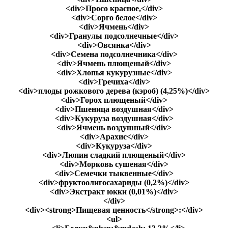
<div>Просо красное,</div>
<div>Сорго белое</div>
<div>Ячмень</div>
<div>Гранулы подсолнечные</div>
<div>Овсянка</div>
<div>Семена подсолнечника</div>
<div>Ячмень плющеный</div>
<div>Хлопья кукурузные</div>
<div>Гречиха</div>
<div>плоды рожкового дерева (кэроб) (4,25%)</div>
<div>Горох плющеный</div>
<div>Пшеница воздушная</div>
<div>Кукуруза воздушная</div>
<div>Ячмень воздушный</div>
<div>Арахис</div>
<div>Кукуруза</div>
<div>Люпин сладкий плющеный</div>
<div>Морковь сушеная</div>
<div>Семечки тыквенные</div>
<div>фруктоолигосахариды (0,2%)</div>
<div>Экстракт юкки (0,01%)</div>
</div>
<div><strong>Пищевая ценность</strong>:</div>
<ul>