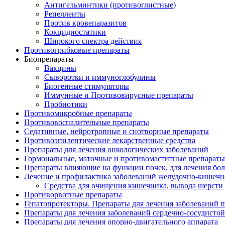
Антигельминтики (противоглистные)
Репелленты
Против кровепаразитов
Кокцидиостатики
Широкого спектра действия
Противогрибковые препараты
Биопрепараты
Вакцины
Сыворотки и иммуноглобулины
Биогенные стимуляторы
Иммунные и Противовирусные препараты
Пробиотики
Противомикробные препараты
Противовоспалительные препараты
Седативные, нейротропные и снотворные препараты
Противоэпилептические лекарственные средства
Препараты для лечения онкологических заболеваний
Гормональные, маточные и противомаститные препараты
Препараты влияющие на функции почек, для лечения бо
Лечение и профилактика заболеваний желудочно-
кишечн
Средства для очищения кишечника, вывода шерсти
Противорвотные препараты
Гепатопротекторы. Препараты для лечения заболеваний 
Препараты для лечения заболеваний сердечно-
сосудисто
Препараты для лечения опорно-
двигательного аппарата