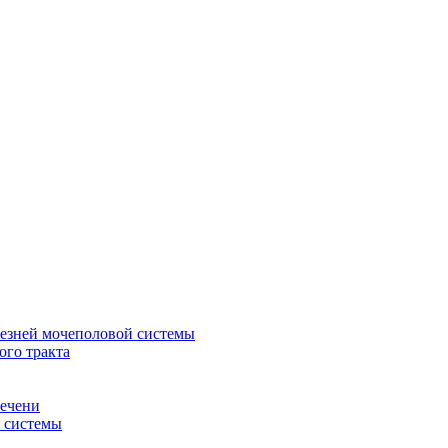
лезней мочеполовой системы
ого тракта
печени
й системы