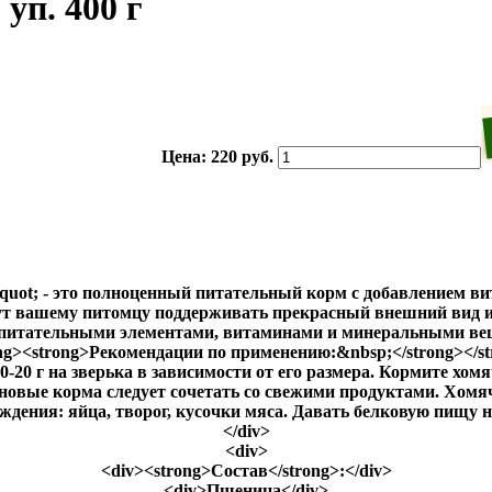
 уп. 400 г
Цена:
220 руб.
&quot; - это полноценный питательный корм с добавлением в
т вашему питомцу поддерживать прекрасный внешний вид и 
питательными элементами, витаминами и минеральными вещ
ng><strong>Рекомендации по применению:&nbsp;</strong></st
-20 г на зверька в зависимости от его размера. Кормите хомя
рновые корма следует сочетать со свежими продуктами. Хомя
ения: яйца, творог, кусочки мяса. Давать белковую пищу над
</div>
<div>
<div><strong>Состав</strong>:</div>
<div>Пшеница</div>