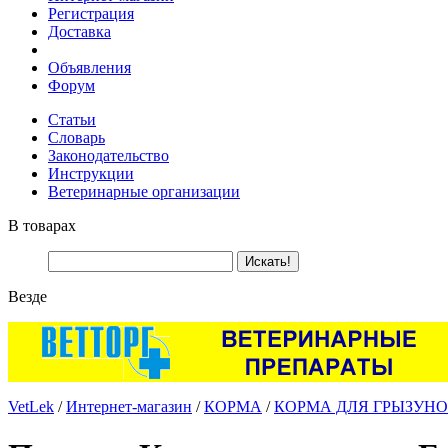
Регистрация
Доставка
Объявления
Форум
Статьи
Словарь
Законодательство
Инструкции
Ветеринарные организации
В товарах
Везде
VetLek
/
Интернет-магазин
/
КОРМА
/
КОРМА ДЛЯ ГРЫЗУНО