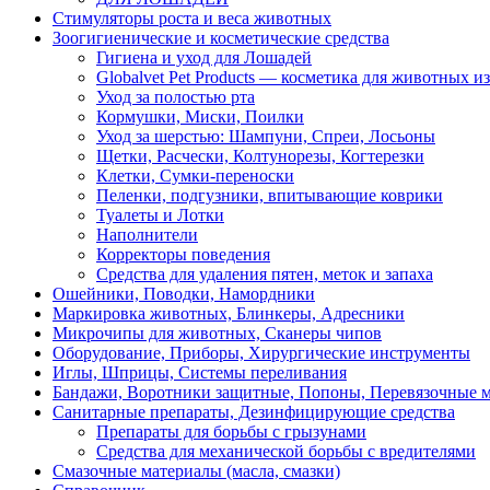
Стимуляторы роста и веса животных
Зоогигиенические и косметические средства
Гигиена и уход для Лошадей
Globalvet Pet Products — косметика для животных и
Уход за полостью рта
Кормушки, Миски, Поилки
Уход за шерстью: Шампуни, Спреи, Лосьоны
Щетки, Расчески, Колтунорезы, Когтерезки
Клетки, Сумки-переноски
Пеленки, подгузники, впитывающие коврики
Туалеты и Лотки
Наполнители
Корректоры поведения
Средства для удаления пятен, меток и запаха
Ошейники, Поводки, Намордники
Маркировка животных, Блинкеры, Адресники
Микрочипы для животных, Сканеры чипов
Оборудование, Приборы, Хирургические инструменты
Иглы, Шприцы, Системы переливания
Бандажи, Воротники защитные, Попоны, Перевязочные 
Санитарные препараты, Дезинфицирующие средства
Препараты для борьбы с грызунами
Средства для механической борьбы с вредителями
Смазочные материалы (масла, смазки)