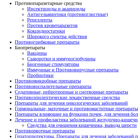
Противопаразитарные средства
Инсектициды и акарициды
Антигельминтики (противоглистные)
Репелленты
Против кровепаразитов
Кокцидиостатики
Широкого спектра действия
Противогрибковые препараты
Биопрепараты
Вакцины
Сыворотки и иммуноглобулины
Биогенные стимуляторы
Иммунные и Противовирусные препараты
Пробиотики
Противомикробные препараты
Противовоспалительные препараты
Седативные, нейротропные и снотворные препараты
Противоэпилептические лекарственные средства
Препараты для лечения онкологических заболеваний
Гормональные, маточные и противомаститные препараты
Препараты влияющие на функции почек, для лечения бо
Лечение и профилактика заболеваний желудочно-
кишечн
Средства для очищения кишечника, вывода шерсти
Противорвотные препараты
Гепатопротекторы. Препараты для лечения заболеваний 