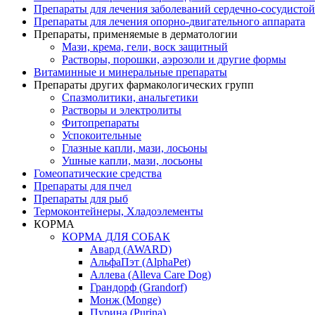
Препараты для лечения заболеваний сердечно-
сосудисто
Препараты для лечения опорно-
двигательного аппарата
Препараты, применяемые в дерматологии
Мази, крема, гели, воск защитный
Растворы, порошки, аэрозоли и другие формы
Витаминные и минеральные препараты
Препараты других фармакологических групп
Спазмолитики, анальгетики
Растворы и электролиты
Фитопрепараты
Успокоительные
Глазные капли, мази, лосьоны
Ушные капли, мази, лосьоны
Гомеопатические средства
Препараты для пчел
Препараты для рыб
Термоконтейнеры, Хладоэлементы
КОРМА
КОРМА ДЛЯ СОБАК
Авард (AWARD)
АльфаПэт (AlphaPet)
Аллева (Alleva Care Dog)
Грандорф (Grandorf)
Монж (Monge)
Пурина (Purina)