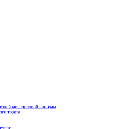
лезней мочеполовой системы
ого тракта
печени