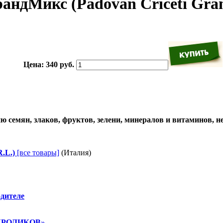
андМикс (Padovan Criceti Gran
Цена:
340 руб.
 семян, злаков, фруктов, зелени, минералов и витаминов, 
.L.)
[все товары]
(Италия)
одителе
КРОЛИКОВ
»