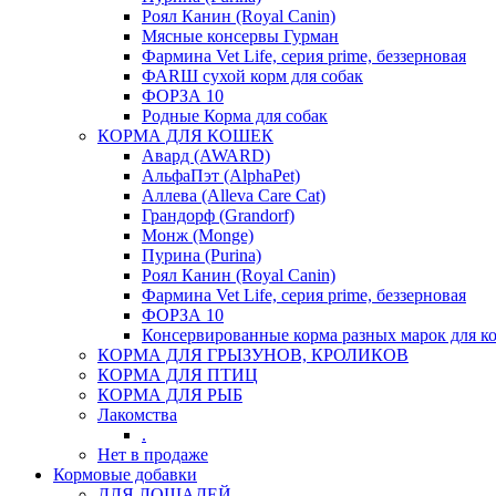
Роял Канин (Royal Canin)
Мясные консервы Гурман
Фармина Vet Life, серия prime, беззерновая
ФАRШ сухой корм для собак
ФОРЗА 10
Родные Корма для собак
КОРМА ДЛЯ КОШЕК
Авард (AWARD)
АльфаПэт (AlphaPet)
Аллева (Alleva Care Cat)
Грандорф (Grandorf)
Монж (Monge)
Пурина (Purina)
Роял Канин (Royal Canin)
Фармина Vet Life, серия prime, беззерновая
ФОРЗА 10
Консервированные корма разных марок для к
КОРМА ДЛЯ ГРЫЗУНОВ, КРОЛИКОВ
КОРМА ДЛЯ ПТИЦ
КОРМА ДЛЯ РЫБ
Лакомства
.
Нет в продаже
Кормовые добавки
ДЛЯ ЛОШАДЕЙ