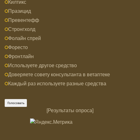
Килтикс
Празицид
Превентефф
Стронгхолд
Фолайн спрей
Форесто
Фронтлайн
Используете другое средство
Доверяете совету консультанта в ветаптеке
Каждый раз используете разные средства
[
Результаты опроса
]