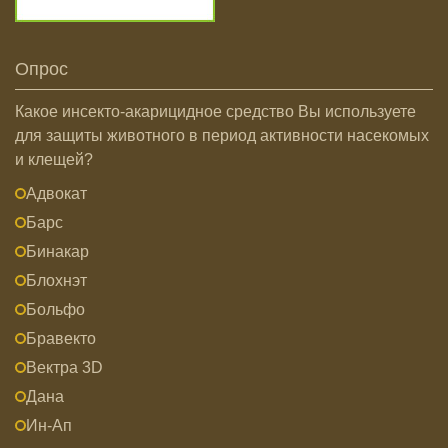
Опрос
Какое инсекто-акарицидное средство Вы используете
для защиты животного в период активности насекомых
и клещей?
Адвокат
Барс
Бинакар
Блохнэт
Больфо
Бравекто
Вектра 3D
Дана
Ин-Ап