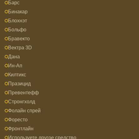
Барс
Бинакар
Блохнэт
Больфо
Бравекто
Вектра 3D
Дана
Ин-Ап
Килтикс
Празицид
Превентефф
Стронгхолд
Фолайн спрей
Форесто
Фронтлайн
Используете другое средство