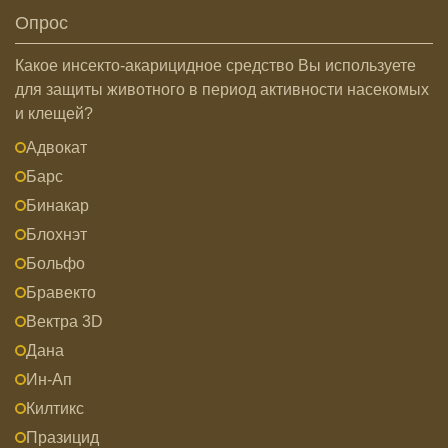
Опрос
Какое инсекто-акарицидное средство Вы используете
для защиты животного в период активности насекомых
и клещей?
Адвокат
Барс
Бинакар
Блохнэт
Больфо
Бравекто
Вектра 3D
Дана
Ин-Ап
Килтикс
Празицид