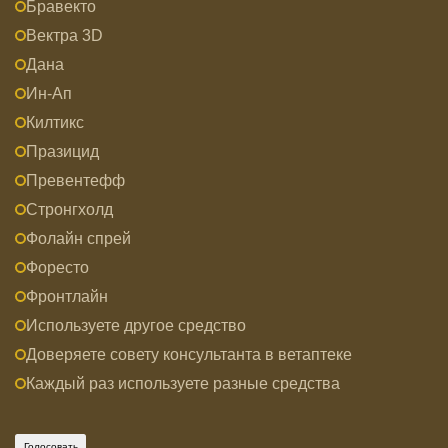
Бравекто
Вектра 3D
Дана
Ин-Ап
Килтикс
Празицид
Превентефф
Стронгхолд
Фолайн спрей
Форесто
Фронтлайн
Используете другое средство
Доверяете совету консультанта в ветаптеке
Каждый раз используете разные средства