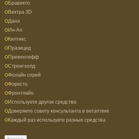
Бравекто
Вектра 3D
Дана
Ин-Ап
Килтикс
Празицид
Превентефф
Стронгхолд
Фолайн спрей
Форесто
Фронтлайн
Используете другое средство
Доверяете совету консультанта в ветаптеке
Каждый раз используете разные средства