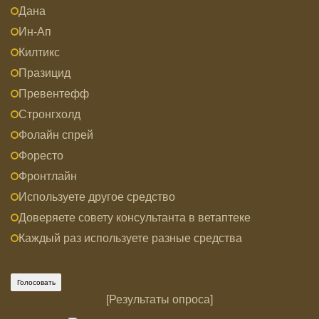
Дана
Ин-Ап
Килтикс
Празицид
Превентефф
Стронгхолд
Фолайн спрей
Форесто
Фронтлайн
Используете другое средство
Доверяете совету консультанта в ветаптеке
Каждый раз используете разные средства
[
Результаты опроса
]