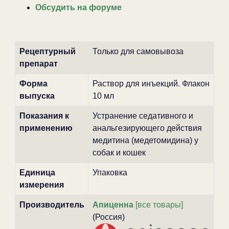
Обсудить на форуме
Рецептурный
Только для самовывоза
препарат
Форма
Раствор для инъекций. Флакон
выпуска
10 мл
Показания к
Устранение седативного и
применению
анальгезирующего действия
медитина (медетомидина) у
собак и кошек
Единица
Упаковка
измерения
Производитель
Апиценна
[все товары]
(Россия)