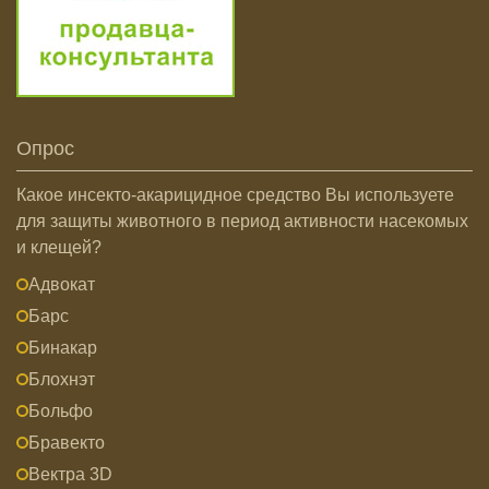
Опрос
Какое инсекто-акарицидное средство Вы используете
для защиты животного в период активности насекомых
и клещей?
Адвокат
Барс
Бинакар
Блохнэт
Больфо
Бравекто
Вектра 3D