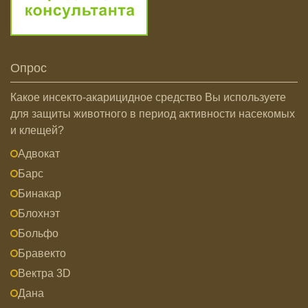
Опрос
Какое инсекто-акарицидное средство Вы используете
для защиты животного в период активности насекомых
и клещей?
Адвокат
Барс
Бинакар
Блохнэт
Больфо
Бравекто
Вектра 3D
Дана