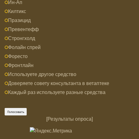
Ин-Ап
Килтикс
Празицид
Превентефф
Стронгхолд
Фолайн спрей
Форесто
Фронтлайн
Используете другое средство
Доверяете совету консультанта в ветаптеке
Каждый раз используете разные средства
[
Результаты опроса
]