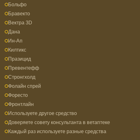
Больфо
Бравекто
Вектра 3D
Дана
Ин-Ап
Килтикс
Празицид
Превентефф
Стронгхолд
Фолайн спрей
Форесто
Фронтлайн
Используете другое средство
Доверяете совету консультанта в ветаптеке
Каждый раз используете разные средства