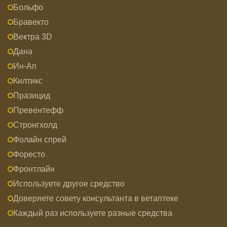
Больфо
Бравекто
Вектра 3D
Дана
Ин-Ап
Килтикс
Празицид
Превентефф
Стронгхолд
Фолайн спрей
Форесто
Фронтлайн
Используете другое средство
Доверяете совету консультанта в ветаптеке
Каждый раз используете разные средства