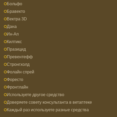
Больфо
Бравекто
Вектра 3D
Дана
Ин-Ап
Килтикс
Празицид
Превентефф
Стронгхолд
Фолайн спрей
Форесто
Фронтлайн
Используете другое средство
Доверяете совету консультанта в ветаптеке
Каждый раз используете разные средства