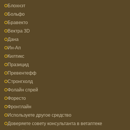
Блохнэт
Больфо
Бравекто
Вектра 3D
Дана
Ин-Ап
Килтикс
Празицид
Превентефф
Стронгхолд
Фолайн спрей
Форесто
Фронтлайн
Используете другое средство
Доверяете совету консультанта в ветаптеке