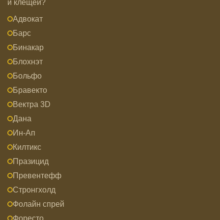
и клещей?
Адвокат
Барс
Бинакар
Блохнэт
Больфо
Бравекто
Вектра 3D
Дана
Ин-Ап
Килтикс
Празицид
Превентефф
Стронгхолд
Фолайн спрей
Форесто