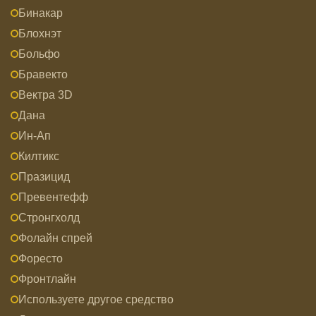
Бинакар
Блохнэт
Больфо
Бравекто
Вектра 3D
Дана
Ин-Ап
Килтикс
Празицид
Превентефф
Стронгхолд
Фолайн спрей
Форесто
Фронтлайн
Используете другое средство