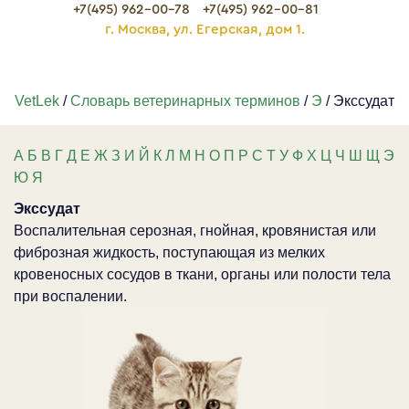
+7(495) 962-00-78
+7(495) 962-00-81
г. Москва, ул. Егерская, дом 1.
VetLek
/
Словарь ветеринарных терминов
/
Э
/ Экссудат
А
Б
В
Г
Д
Е
Ж
З
И
Й
К
Л
М
Н
О
П
Р
С
Т
У
Ф
Х
Ц
Ч
Ш
Щ
Э
Ю
Я
Экссудат
Воспалительная серозная, гнойная, кровянистая или
фиброзная жидкость, поступающая из мелких
кровеносных сосудов в ткани, органы или полости тела
при воспалении.