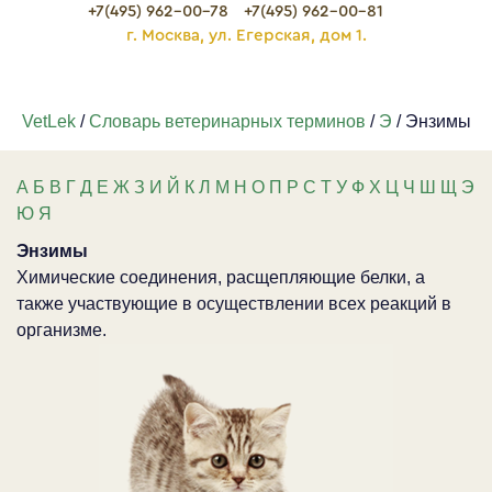
+7(495) 962-00-78
+7(495) 962-00-81
г. Москва, ул. Егерская, дом 1.
VetLek
/
Словарь ветеринарных терминов
/
Э
/ Энзимы
А
Б
В
Г
Д
Е
Ж
З
И
Й
К
Л
М
Н
О
П
Р
С
Т
У
Ф
Х
Ц
Ч
Ш
Щ
Э
Ю
Я
Энзимы
Химические соединения, расщепляющие белки, а
также участвующие в осуществлении всех реакций в
организме.