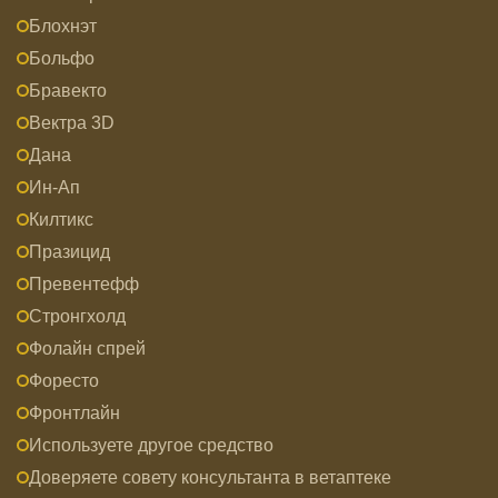
Блохнэт
Больфо
Бравекто
Вектра 3D
Дана
Ин-Ап
Килтикс
Празицид
Превентефф
Стронгхолд
Фолайн спрей
Форесто
Фронтлайн
Используете другое средство
Доверяете совету консультанта в ветаптеке