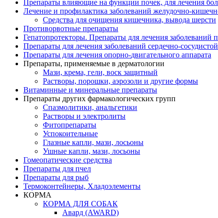
Препараты влияющие на функции почек, для лечения бо
Лечение и профилактика заболеваний желудочно-
кишечн
Средства для очищения кишечника, вывода шерсти
Противорвотные препараты
Гепатопротекторы. Препараты для лечения заболеваний 
Препараты для лечения заболеваний сердечно-
сосудисто
Препараты для лечения опорно-
двигательного аппарата
Препараты, применяемые в дерматологии
Мази, крема, гели, воск защитный
Растворы, порошки, аэрозоли и другие формы
Витаминные и минеральные препараты
Препараты других фармакологических групп
Спазмолитики, анальгетики
Растворы и электролиты
Фитопрепараты
Успокоительные
Глазные капли, мази, лосьоны
Ушные капли, мази, лосьоны
Гомеопатические средства
Препараты для пчел
Препараты для рыб
Термоконтейнеры, Хладоэлементы
КОРМА
КОРМА ДЛЯ СОБАК
Авард (AWARD)