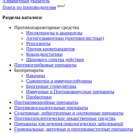
Алфавитный указатель
new!
Поиск по производителям
Разделы каталога:
Противопаразитарные средства
Инсектициды и акарициды
Антигельминтики (противоглистные)
Репелленты
Против кровепаразитов
Кокцидиостатики
Широкого спектра действия
Противогрибковые препараты
Биопрепараты
Вакцины
Сыворотки и иммуноглобулины
Биогенные стимуляторы
Иммунные и Противовирусные препараты
Пробиотики
Противомикробные препараты
Противовоспалительные препараты
Седативные, нейротропные и снотворные препараты
Противоэпилептические лекарственные средства
Препараты для лечения онкологических заболеваний
Гормональные, маточные и противомаститные препараты