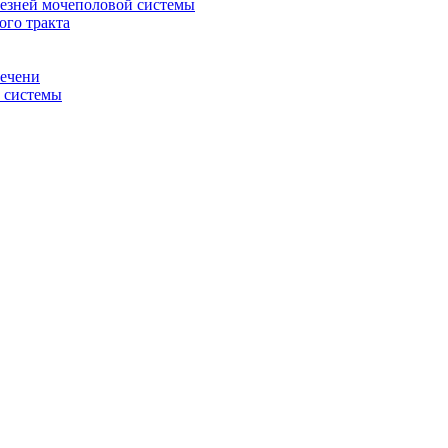
лезней мочеполовой системы
ого тракта
печени
й системы