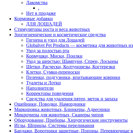
Лакомства
.
Нет в продаже
Кормовые добавки
ДЛЯ ЛОШАДЕЙ
Стимуляторы роста и веса животных
Зоогигиенические и косметические средства
Гигиена и уход для Лошадей
Globalvet Pet Products — косметика для животных и
Уход за полостью рта
Кормушки, Миски, Поилки
Уход за шерстью: Шампуни, Спреи, Лосьоны
Щетки, Расчески, Колтунорезы, Когтерезки
Клетки, Сумки-переноски
Пеленки, подгузники, впитывающие коврики
Туалеты и Лотки
Наполнители
Корректоры поведения
Средства для удаления пятен, меток и запаха
Ошейники, Поводки, Намордники
Маркировка животных, Блинкеры, Адресники
Микрочипы для животных, Сканеры чипов
Оборудование, Приборы, Хирургические инструменты
Иглы, Шприцы, Системы переливания
Бандажи, Воротники защитные, Попоны, Перевязочные 