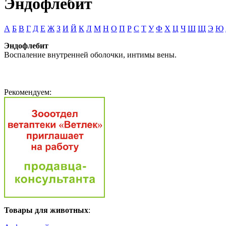
Эндофлебит
А
Б
В
Г
Д
Е
Ж
З
И
Й
К
Л
М
Н
О
П
Р
С
Т
У
Ф
Х
Ц
Ч
Ш
Щ
Э
Ю
Эндофлебит
Воспаление внутренней оболочки, интимы вены.
Рекомендуем:
Товары для животных
: