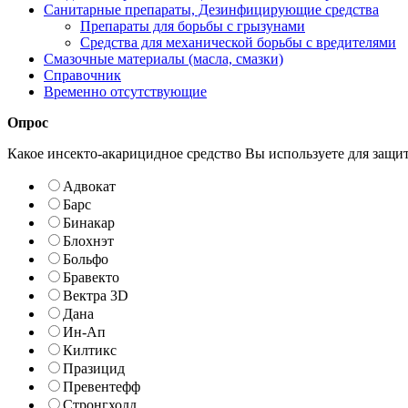
Санитарные препараты, Дезинфицирующие средства
Препараты для борьбы с грызунами
Средства для механической борьбы с вредителями
Смазочные материалы (масла, смазки)
Справочник
Временно отсутствующие
Опрос
Какое инсекто-акарицидное средство Вы используете для защи
Адвокат
Барс
Бинакар
Блохнэт
Больфо
Бравекто
Вектра 3D
Дана
Ин-Ап
Килтикс
Празицид
Превентефф
Стронгхолд