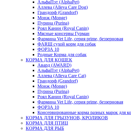
АльфаПэт (AlphaPet)
Аллева (Alleva Care Dog)
Грандорф (Grandorf)
Монж (Monge)
Пурина (Purina)
Роял Канин (Royal Canin)
Мясные консервы Гурман
Фармина Vet Life, серия prime, беззерновая
ФАRШ сухой корм для собак
ФОРЗА 10
Родные Корма для собак
КОРМА ДЛЯ КОШЕК
Авард (AWARD)
АльфаПэт (AlphaPet)
Аллева (Alleva Care Cat)
Грандорф (Grandorf)
Монж (Monge)
Пурина (Purina)
Роял Канин (Royal Canin)
Фармина Vet Life, серия prime, беззерновая
ФОРЗА 10
Консервированные корма разных марок для к
КОРМА ДЛЯ ГРЫЗУНОВ, КРОЛИКОВ
КОРМА ДЛЯ ПТИЦ
КОРМА ДЛЯ РЫБ