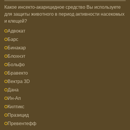
Какое инсекто-акарицидное средство Вы используете
для защиты животного в период активности насекомых
и клещей?
Адвокат
Барс
Бинакар
Блохнэт
Больфо
Бравекто
Вектра 3D
Дана
Ин-Ап
Килтикс
Празицид
Превентефф