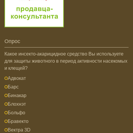
Опрос
Какое инсекто-акарицидное средство Вы используете
для защиты животного в период активности насекомых
и клещей?
Адвокат
Барс
Бинакар
Блохнэт
Больфо
Бравекто
Вектра 3D