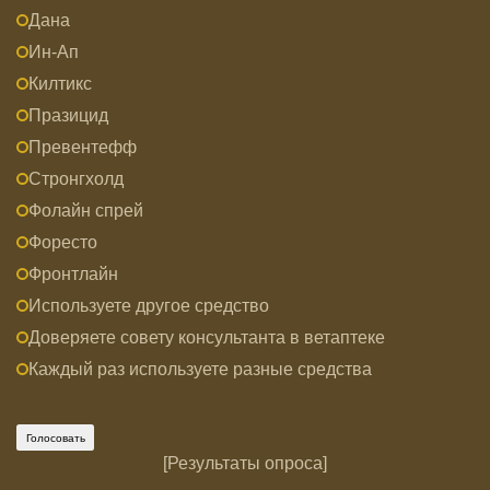
Дана
Ин-Ап
Килтикс
Празицид
Превентефф
Стронгхолд
Фолайн спрей
Форесто
Фронтлайн
Используете другое средство
Доверяете совету консультанта в ветаптеке
Каждый раз используете разные средства
[
Результаты опроса
]