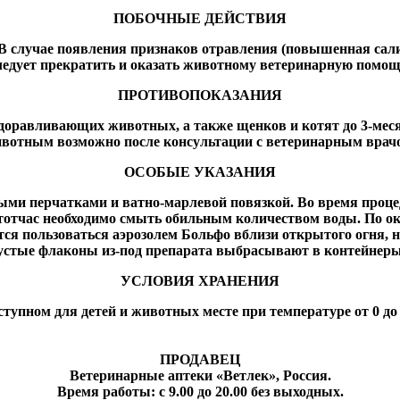
ПОБОЧНЫЕ ДЕЙСТВИЯ
В случае появления признаков отравления (повышенная сали
ледует прекратить и оказать животному ветеринарную помощ
ПРОТИВОПОКАЗАНИЯ
доравливающих животных, а также щенков и котят до 3-ме
вотным возможно после консультации с ветеринарным врач
ОСОБЫЕ УКАЗАНИЯ
выми перчатками и ватно-марлевой повязкой. Во время проц
 тотчас необходимо смыть обильным количеством воды. По о
ся пользоваться аэрозолем Больфо вблизи открытого огня, н
стые флаконы из-под препарата выбрасывают в контейнеры
УСЛОВИЯ ХРАНЕНИЯ
тупном для детей и животных месте при температуре от 0 до 
ПРОДАВЕЦ
Ветеринарные аптеки «Ветлек», Россия
.
Время работы: с 9.00 до 20.00 без выходных.