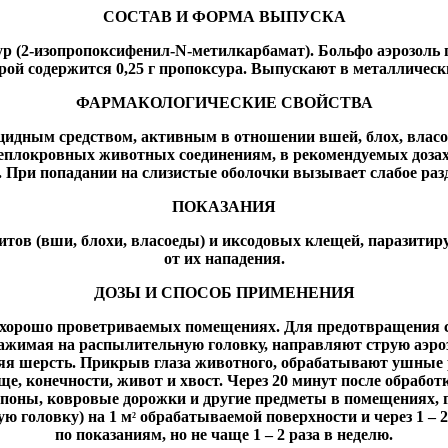
СОСТАВ И ФОРМА ВЫПУСКА
 (2-изопропоксифенил-N-метилкарбамат). Больфо аэрозоль 
орой содержится 0,25 г пропоксура. Выпускают в металлическ
ФАРМАКОЛОГИЧЕСКИЕ СВОЙСТВА
идным средством, активным в отношении вшей, блох, власо
теплокровных животных соединениям, в рекомендуемых дозах
. При попадании на слизистые оболочки вызывает слабое раз
ПОКАЗАНИЯ
итов (вши, блохи, власоеды) и иксодовых клещей, паразити
от их нападения.
ДОЗЫ И СПОСОБ ПРИМЕНЕНИЯ
в хорошо проветриваемых помещениях. Для предотвращения
ажимая на распылительную головку, направляют струю аэроз
жняя шерсть. Прикрыв глаза животного, обрабатывают ушные
ще, конечности, живот и хвост. Через 20 минут после обрабо
поны, ковровые дорожки и другие предметы в помещениях, 
ю головку) на 1 м
обрабатываемой поверхности и через 1 –
2
по показаниям, но не чаще 1 – 2 раза в неделю.