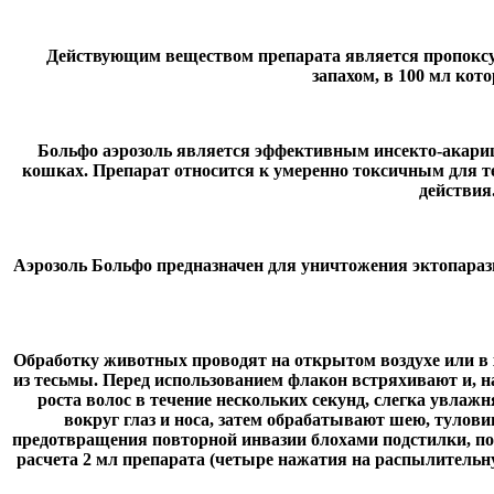
Действующим веществом препарата является пропоксур
запахом, в 100 мл кот
Больфо аэрозоль является эффективным инсекто-акариц
кошках. Препарат относится к умеренно токсичным для 
действия
Аэрозоль Больфо предназначен для уничтожения эктопараз
Обработку животных проводят на открытом воздухе или 
из тесьмы. Перед использованием флакон встряхивают и, н
роста волос в течение нескольких секунд, слегка увла
вокруг глаз и носа, затем обрабатывают шею, тулови
предотвращения повторной инвазии блохами подстилки, по
расчета 2 мл препарата (четыре нажатия на распылительну