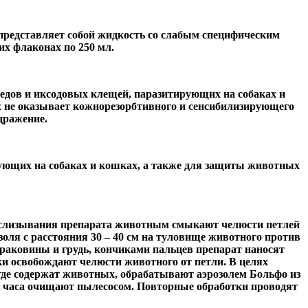
представляет собой жидкость со слабым специфическим
их флаконах по 250 мл.
едов и иксодовых клещей, паразитирующих на собаках и
 не оказывает кожнорезорбтивного и сенсибилизирующего
дражение.
рующих на собаках и кошках, а также для защиты животных
 слизывания препарата животным смыкают челюсти петлей
оля с расстояния 30 – 40 см на туловище животного против
 раковины и грудь, кончиками пальцев препарат наносят
тки освобождают челюсти животного от петли. В целях
где содержат животных, обрабатывают аэрозолем Больфо из
 2 часа очищают пылесосом. Повторные обработки проводят