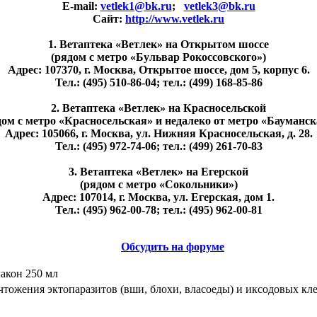
E-mail:
vetlek1@bk.ru
;
vetlek3@bk.ru
Сайт:
http://www.vetlek.ru
1. Ветаптека «Ветлек» на Открытом шоссе
(рядом с метро «Бульвар Рокоссовского»)
Адрес: 107370, г. Москва, Открытое шоссе, дом 5, корпус 6.
Тел.: (495) 510-86-04; тел.: (499) 168-85-86
2. Ветаптека «Ветлек» на Красносельской
дом с метро «Красносельская» и недалеко от метро «Бауманск
Адрес: 105066, г. Москва, ул. Нижняя Красносельская, д. 28.
Тел.: (495) 972-74-06; тел.: (499) 261-70-83
3. Ветаптека «Ветлек» на Егерской
(рядом с метро «Сокольники»)
Адрес: 107014, г. Москва, ул. Егерская, дом 1.
Тел.: (495) 962-00-78; тел.: (495) 962-00-81
Обсудить на форуме
акон 250 мл
чтожения эктопаразитов (вши, блохи, власоеды) и иксодовых кле