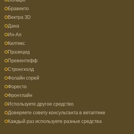
Бравекто
Вектра 3D
Дана
Ин-Ап
Килтикс
Празицид
Превентефф
Стронгхолд
Фолайн спрей
Форесто
Фронтлайн
Используете другое средство
Доверяете совету консультанта в ветаптеке
Каждый раз используете разные средства