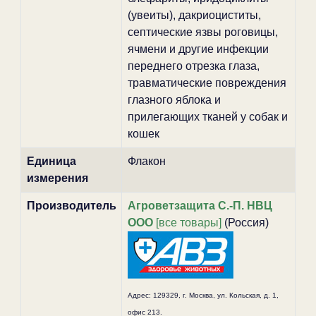
(увеиты), дакриоциститы,
септические язвы роговицы,
ячмени и другие инфекции
переднего отрезка глаза,
травматические повреждения
глазного яблока и
прилегающих тканей у собак и
кошек
Единица
Флакон
измерения
Производитель
Агроветзащита С.-П. НВЦ
ООО
[все товары]
(Россия)
Адрес: 129329, г. Мocквa, ул. Кoльcкaя, д. 1,
oфиc 213.