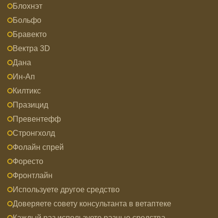
Блохнэт
Больфо
Бравекто
Вектра 3D
Дана
Ин-Ап
Килтикс
Празицид
Превентефф
Стронгхолд
Фолайн спрей
Форесто
Фронтлайн
Используете другое средство
Доверяете совету консультанта в ветаптеке
Каждый раз используете разные средства