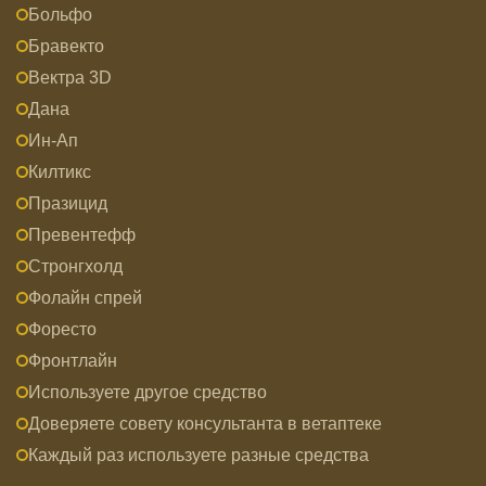
Больфо
Бравекто
Вектра 3D
Дана
Ин-Ап
Килтикс
Празицид
Превентефф
Стронгхолд
Фолайн спрей
Форесто
Фронтлайн
Используете другое средство
Доверяете совету консультанта в ветаптеке
Каждый раз используете разные средства