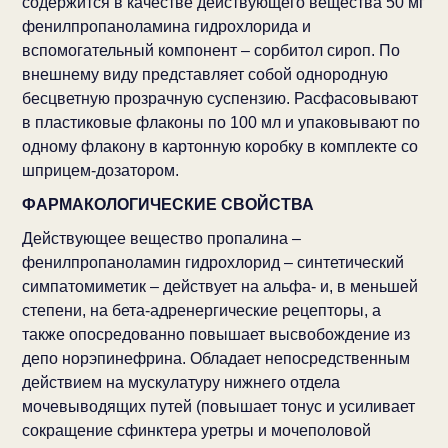
содержится в качестве действующего вещества 50 мг
фенилпропаноламина гидрохлорида и
вспомогательный компонент – сорбитол сироп. По
внешнему виду представляет собой однородную
бесцветную прозрачную суспензию. Расфасовывают
в пластиковые флаконы по 100 мл и упаковывают по
одному флакону в картонную коробку в комплекте со
шприцем-дозатором.
ФАРМАКОЛОГИЧЕСКИЕ СВОЙСТВА
Действующее вещество пропалина –
фенилпропаноламин гидрохлорид – синтетический
симпатомиметик – действует на альфа- и, в меньшей
степени, на бета-адренергические рецепторы, а
также опосредованно повышает высвобождение из
депо норэпинефрина. Обладает непосредственным
действием на мускулатуру нижнего отдела
мочевыводящих путей (повышает тонус и усиливает
сокращение сфинктера уретры и мочеполовой