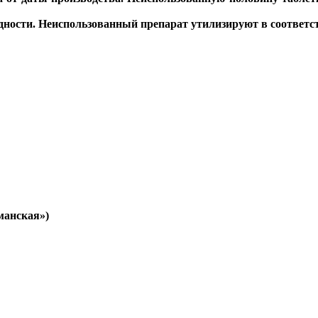
дности. Неиспользованный препарат утилизируют в соответс
манская»)