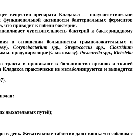
щее вещество препарата Кладакса — полусинтетический
и функциональной активности бактериальных ферментов
 что приводит к гибели бактерий.
навливает чувствительность бактерий к бактерицидному
ствия в отношении большинства грамположительных и
азу),
Corynebacterium spp., Streptococcus spp., Clostridium
ммы, продуцирующие β-лактамазу),
Pasteurella spp., Klebsiella
го тракта и проникают в большинство органов и тканей
а Кладакса практически не метаболизируются и выводятся
7).
лючая:
их дыхательных путей);
жды в день. Жевательные таблетки дают кошкам и собакам с