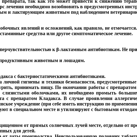
ы препарата, так как это может привести к снижению терап
урс лечения необходимо возобновить в предусмотренных инст
ным и лактирующим животным под наблюдением ветеринарно
обочных явлений и осложнений, как правило, не отмечается
стаминные средства или другое симптоматическое лечение.
перчувствительностью к β-лактамным антибиотикам. Не при
я продуктивным животным и лошадям.
адакса с бактериостатическими антибиотиками.
а личной гигиены и техники безопасности, предусмотренны
 курить, принимать пищу. По окончании работы с препарато
 и слизистыми оболочками, их необходимо промыть больши
кта с препаратом Кладакса. В случае проявления аллергич
инское учреждение (при себе иметь инструкцию по применению
руют в специальном месте и утилизируют с бытовыми отходам
щищенном от прямых солнечных лучей месте, отдельно от про
пных для детей.
а от даты производства. Неиспользованную половину таблет