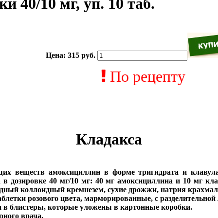
 40/10 мг, уп. 10 таб.
Цена:
315 руб.
По рецепту
Кладакса
щих веществ амоксициллин в форме тригидрата и клавул
в дозировке 40 мг/10 мг: 40 мг амоксициллина и 10 мг кл
зводный коллоидный кремнезем, сухие дрожжи, натрия крахма
блетки розового цвета, марморированные, с разделительной 
 в блистеры, которые уложены в картонные коробки.
рного врача.