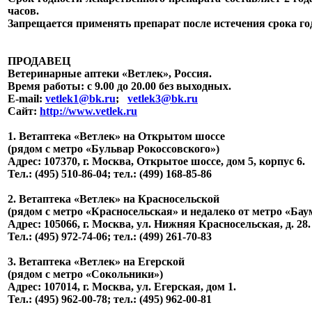
часов.
Запрещается применять препарат после истечения срока го
ПРОДАВЕЦ
Ветеринарные аптеки «Ветлек», Россия
.
Время работы: с 9.00 до 20.00 без выходных.
E-mail:
vetlek1@bk.ru
;
vetlek3@bk.ru
Сайт:
http://www.vetlek.ru
1. Ветаптека «Ветлек» на Открытом шоссе
(рядом с метро «Бульвар Рокоссовского»)
Адрес: 107370, г. Москва, Открытое шоссе, дом 5, корпус 6.
Тел.: (495) 510-86-04; тел.: (499) 168-85-86
2. Ветаптека «Ветлек» на Красносельской
(рядом с метро «Красносельская» и недалеко от метро «Бау
Адрес: 105066, г. Москва, ул. Нижняя Красносельская, д. 28.
Тел.: (495) 972-74-06; тел.: (499) 261-70-83
3. Ветаптека «Ветлек» на Егерской
(рядом с метро «Сокольники»)
Адрес: 107014, г. Москва, ул. Егерская, дом 1.
Тел.: (495) 962-00-78; тел.: (495) 962-00-81