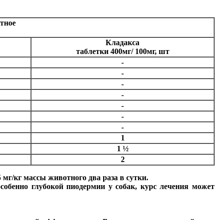
тное
Кладакса
таблетки 400мг/ 100мг, шт
-
-
-
-
-
-
-
1
1 ½
2
 мг/кг массы животного два раза в сутки.
собенно глубокой пиодермии у собак, курс лечения может