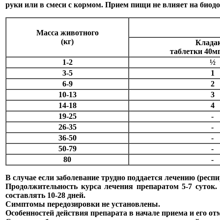
руки или в смеси с кормом. Прием пищи не влияет на биод
Масса животного
(кг)
Клада
таблетки 40мг
1-2
½
3-5
1
6-9
2
10-13
3
14-18
4
19-25
-
26-35
-
36-50
-
50-79
-
80
-
В случае если заболевание трудно поддается лечению (респи
Продолжительность курса лечения препаратом 5-7 суток.
составлять 10-28 дней.
Симптомы передозировки не установлены.
Особенностей действия препарата в начале приема и его от