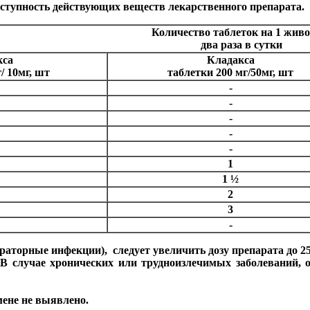
оступность действующих веществ лекарственного препарата.
Количество таблеток на 1 живо
два раза в сутки
кса
Кладакса
/ 10мг, шт
таблетки 200 мг/50мг, шт
-
-
-
-
-
1
1 ½
2
3
-
раторные инфекции), следует увеличить дозу препарата до 25
 В случае хронических или трудноизлечимых заболеваний, о
мене не выявлено.