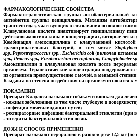
ФАРМАКОЛОГИЧЕСКИЕ СВОЙСТВА
Фармакотерапевтическая группа: антибактериальный к
антибиотик группы пенициллина. Механизм антибактер
транспептидаз, участвующих в связывании основного комп
Клавулановая кислота инактивирует пенициллиназу пен
действию амоксициллина в концентрациях, которые легко 
Комбинация амоксициллина с клавулановой кислотой
грамотрицательных бактерий, в том числе
Staphylo
spp.,Peptostreptococcus spp., Escherichia coli
(включая штаммы,
spp., Proteus spp., Fusobacterium necrophorum, Campylobacter sp
Амоксициллин и клавулановая кислота после пероральн
организма. Терапевтические концентрации поддерживаютс
из организма преимущественно с мочой, в меньшей степени
Кладакса по степени воздействия на организм относится к 
ПОКАЗАНИЯ
Препарат Кладакса назначают собакам и кошкам для лече
- кожные заболевания (в том числе глубокую и поверхностн
- инфекции мочевыводящих путей;
- респираторные инфекции бактериальной этиологии (при 
- энтериты бактериальной этиологии.
ДОЗЫ И СПОСОБ ПРИМЕНЕНИЯ
Препарат назначают перорально в разовой дозе 12,5 мг (п