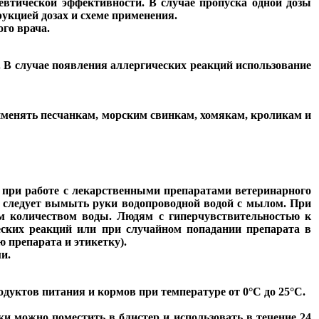
евтической эффективности. В случае пропуска одной дозы
рукцией дозах и схеме применения.
го врача.
. В случае появления аллергических реакций использование
менять песчанкам, морским свинкам, хомякам, кроликам и
е при работе с лекарственными препаратами ветеринарного
м следует вымыть руки водопроводной водой с мылом. При
м количеством воды. Людям с гиперчувствительностью к
еских реакций или при случайном попадании препарата в
 препарата и этикетку).
и.
дуктов питания и кормов при температуре от 0°С до 25°С.
ки можно поместить в блистер и использовать в течение 24