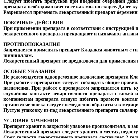
Следует избегать пропусков при введении очередной доз
препарата необходимо ввести ее как можно скорее. Далее к
Разрешается применять лекарственный препарат беремен
ПОБОЧНЫЕ ДЕЙСТВИЯ
При применении препарата в соответствии с инструкцией п
лекарственного препарата прекращают и назначают антиги
ПРОТИВОПОКАЗАНИЯ
Запрещается применять препарат Кладакса животным с ги
шиншиллам.
Лекарственный препарат не предназначен для применени
ОСОБЫЕ УКАЗАНИЯ
Не рекомендуется одновременное назначение препарата Кл
При работе с препаратом следует соблюдать общие правил
назначения. При работе с препаратом запрещается пить,
случайном контакте лекарственного препарата с кожей
компонентам препарата следует избегать прямого конта
организм человека следует немедленно обратиться в медиц
Пустую упаковку из-под лекарственного препарата склади
УСЛОВИЯ ХРАНЕНИЯ
Препарат хранят в закрытой упаковке производителя, в за
Лекарственный препарат следует хранить в местах, недосту
Срок годности лекарственного препарата составляет 2 год