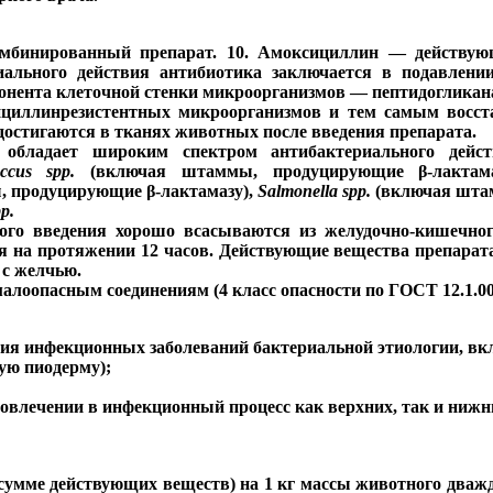
омбинированный препарат. 10. Амоксициллин — действую
иального действия антибиотика заключается в подавлени
онента клеточной стенки микроорганизмов — пептидогликана,
ициллинрезистентных микроорганизмов и тем самым восста
достигаются в тканях животных после введения препарата.
 обладает широким спектром антибактериального дей
coccus spp.
(включая штаммы, продуцирующие β-лактам
 продуцирующие β-лактамазу),
Salmonella spp.
(включая шта
p.
ого введения хорошо всасываются из желудочно-кишечно
я на протяжении 12 часов. Действующие вещества препарат
 с желчью.
малоопасным соединениям (4 класс опасности по ГОСТ 12.1.00
ния инфекционных заболеваний бактериальной этиологии, вк
ую пиодерму);
вовлечении в инфекционный процесс как верхних, так и нижн
о сумме действующих веществ) на 1 кг массы животного два