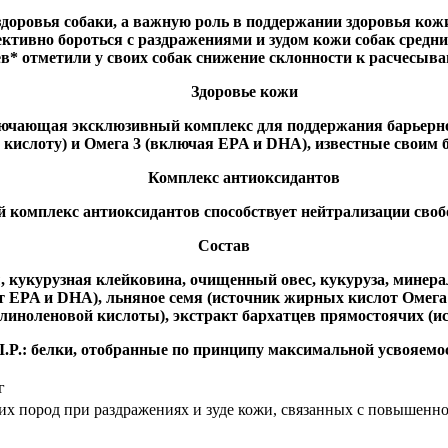
здоровья собаки, а важную роль в поддержании здоровья кож
ктивно бороться с раздражениями и зудом кожи собак средни
в* отметили у своих собак снижение склонности к расчесыв
Здоровье кожи
ючающая эксклюзивный комплекс для поддержания барьерно
кислоту) и Омега 3 (включая EPA и DHA), известные своим 
Комплекс антиоксидантов
 комплекс антиоксидантов способствует нейтрализации своб
Состав
кукурузная клейковина, очищенный овес, кукуруза, минерал
EPA и DHA), льняное семя (источник жирных кислот Омега 
линоленовой кислоты), экстракт бархатцев прямостоячих (и
I.P.: белки, отобранные по принципу максимальной усвояемо
г
них пород при раздражениях и зуде кожи, связанных с повышенн