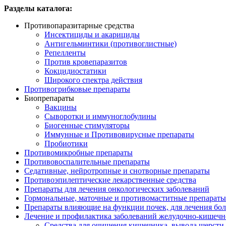
Разделы каталога:
Противопаразитарные средства
Инсектициды и акарициды
Антигельминтики (противоглистные)
Репелленты
Против кровепаразитов
Кокцидиостатики
Широкого спектра действия
Противогрибковые препараты
Биопрепараты
Вакцины
Сыворотки и иммуноглобулины
Биогенные стимуляторы
Иммунные и Противовирусные препараты
Пробиотики
Противомикробные препараты
Противовоспалительные препараты
Седативные, нейротропные и снотворные препараты
Противоэпилептические лекарственные средства
Препараты для лечения онкологических заболеваний
Гормональные, маточные и противомаститные препараты
Препараты влияющие на функции почек, для лечения бо
Лечение и профилактика заболеваний желудочно-
кишечн
Средства для очищения кишечника, вывода шерсти