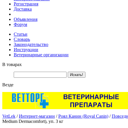
Регистрация
Доставка
Объявления
Форум
Статьи
Словарь
Законодательство
Инструкции
Ветеринарные организации
В товарах
Везде
VetLek
/
Интернет-магазин
/
Роял Канин (Royal Canin)
/
Повседн
Medium Dermacomfort), уп. 3 кг