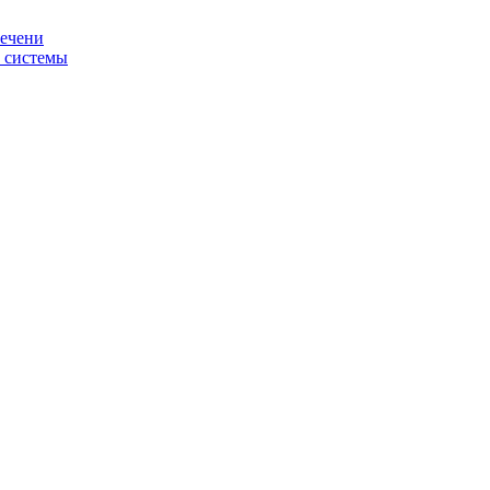
печени
й системы