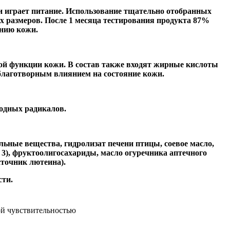
и играет питание. Использование тщательно отобранных
х размеров. После 1 месяца тестирования продукта 87%
анию кожи.
й функции кожи. В состав также входят жирные кислоты
благотворным влиянием на состояние кожи.
одных радикалов.
ьные вещества, гидролизат печени птицы, соевое масло,
3), фруктоолигосахариды, масло огуречника аптечного
сточник лютеина).
сти.
ой чувствительностью