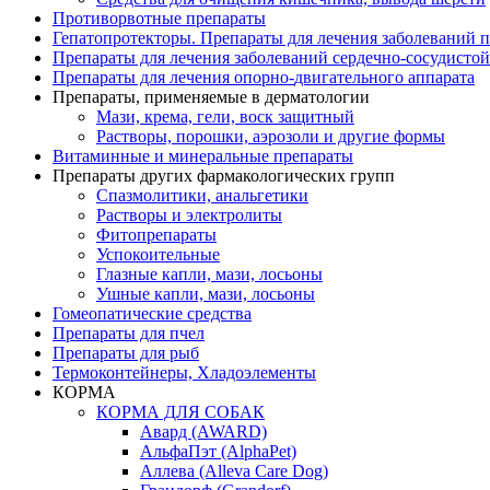
Противорвотные препараты
Гепатопротекторы. Препараты для лечения заболеваний 
Препараты для лечения заболеваний сердечно-
сосудисто
Препараты для лечения опорно-
двигательного аппарата
Препараты, применяемые в дерматологии
Мази, крема, гели, воск защитный
Растворы, порошки, аэрозоли и другие формы
Витаминные и минеральные препараты
Препараты других фармакологических групп
Спазмолитики, анальгетики
Растворы и электролиты
Фитопрепараты
Успокоительные
Глазные капли, мази, лосьоны
Ушные капли, мази, лосьоны
Гомеопатические средства
Препараты для пчел
Препараты для рыб
Термоконтейнеры, Хладоэлементы
КОРМА
КОРМА ДЛЯ СОБАК
Авард (AWARD)
АльфаПэт (AlphaPet)
Аллева (Alleva Care Dog)