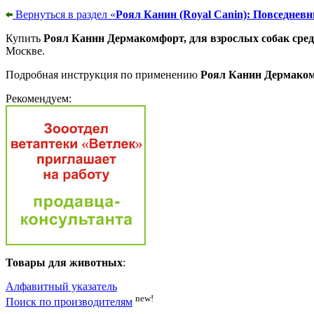
Вернуться в раздел «
Роял Канин (Royal Canin): Повседневн
Купить
Роял Канин Дермакомфорт, для взрослых собак средн
Москве.
Подробная инструкция по применению
Роял Канин Дермакомф
Рекомендуем:
Товары для животных
:
Алфавитный указатель
new!
Поиск по производителям