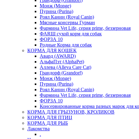
Грандорф (Grandorf)
Монж (Monge)
Пурина (Purina)
Роял Канин (Royal Canin)
Мясные консервы Гурман
Фармина Vet Life, серия prime, беззерновая
ФАRШ сухой корм для собак
ФОРЗА 10
Родные Корма для собак
КОРМА ДЛЯ КОШЕК
Авард (AWARD)
АльфаПэт (AlphaPet)
Аллева (Alleva Care Cat)
Грандорф (Grandorf)
Монж (Monge)
Пурина (Purina)
Роял Канин (Royal Canin)
Фармина Vet Life, серия prime, беззерновая
ФОРЗА 10
Консервированные корма разных марок для к
КОРМА ДЛЯ ГРЫЗУНОВ, КРОЛИКОВ
КОРМА ДЛЯ ПТИЦ
КОРМА ДЛЯ РЫБ
Лакомства
.