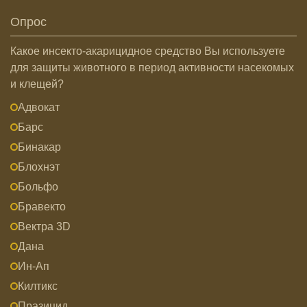
Опрос
Какое инсекто-акарицидное средство Вы используете
для защиты животного в период активности насекомых
и клещей?
Адвокат
Барс
Бинакар
Блохнэт
Больфо
Бравекто
Вектра 3D
Дана
Ин-Ап
Килтикс
Празицид