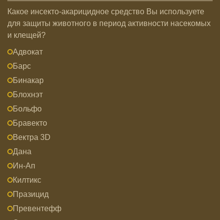
Какое инсекто-акарицидное средство Вы используете
для защиты животного в период активности насекомых
и клещей?
Адвокат
Барс
Бинакар
Блохнэт
Больфо
Бравекто
Вектра 3D
Дана
Ин-Ап
Килтикс
Празицид
Превентефф