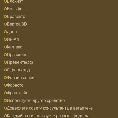
Блохнэт
Больфо
Бравекто
Вектра 3D
Дана
Ин-Ап
Килтикс
Празицид
Превентефф
Стронгхолд
Фолайн спрей
Форесто
Фронтлайн
Используете другое средство
Доверяете совету консультанта в ветаптеке
Каждый раз используете разные средства