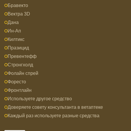
Бравекто
Вектра 3D
Дана
Ин-Ап
Килтикс
Празицид
Превентефф
Стронгхолд
Фолайн спрей
Форесто
Фронтлайн
Используете другое средство
Доверяете совету консультанта в ветаптеке
Каждый раз используете разные средства