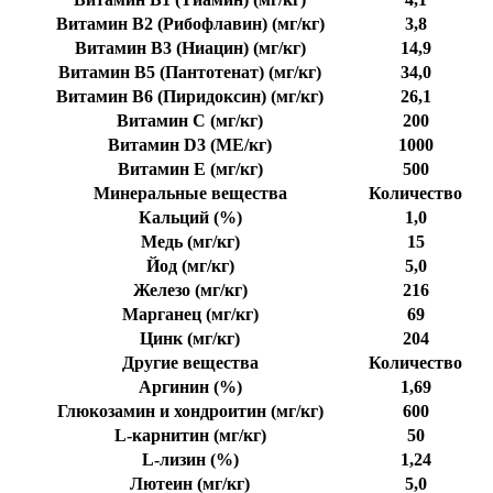
Витамин В2 (Рибофлавин) (мг/кг)
3,8
Витамин В3 (Ниацин) (мг/кг)
14,9
Витамин В5 (Пантотенат) (мг/кг)
34,0
Витамин В6 (Пиридоксин) (мг/кг)
26,1
Витамин С (мг/кг)
200
Витамин D3 (МЕ/кг)
1000
Витамин Е (мг/кг)
500
Минеральные вещества
Количество
Кальций (%)
1,0
Медь (мг/кг)
15
Йод (мг/кг)
5,0
Железо (мг/кг)
216
Марганец (мг/кг)
69
Цинк (мг/кг)
204
Другие вещества
Количество
Аргинин (%)
1,69
Глюкозамин и хондроитин (мг/кг)
600
L-карнитин (мг/кг)
50
L-лизин (%)
1,24
Лютеин (мг/кг)
5,0