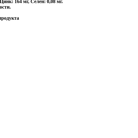
инк: 164 мг, Ceлeн: 0,08 мг.
ости.
продукта