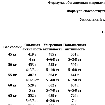
Формула, обогащенная жирными 
Формула способствует
Уникальный ко
С
Обычная
Умеренная
Повышенная
Вес собаки
активность
активность
активность
45 кг
419 г
485 г
551 г
4 ст
4+6/8 ст
5+3/8 ст
50 кг
453 г
525 г
597 г
4+3/8 ст
5+1/8 ст
5+6/8 ст
55 кг
487 г
564 г
641 г
4+6/8 ст
5+4/8 ст
6+2/8 ст
60 кг
520 г
602 г
684 г
5 ст
5+7/8 ст
6+5/8 ст
65 кг
552 г
639 г
726 г
5+3/8 ст
6+2/8 ст
7 ст