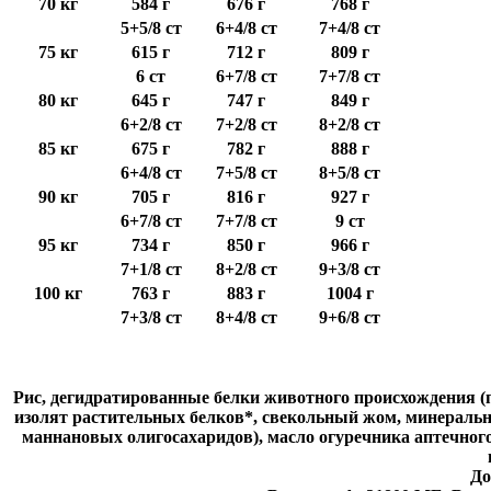
70 кг
584 г
676 г
768 г
5+5/8 ст
6+4/8 ст
7+4/8 ст
75 кг
615 г
712 г
809 г
6 ст
6+7/8 ст
7+7/8 ст
80 кг
645 г
747 г
849 г
6+2/8 ст
7+2/8 ст
8+2/8 ст
85 кг
675 г
782 г
888 г
6+4/8 ст
7+5/8 ст
8+5/8 ст
90 кг
705 г
816 г
927 г
6+7/8 ст
7+7/8 ст
9 ст
95 кг
734 г
850 г
966 г
7+1/8 ст
8+2/8 ст
9+3/8 ст
100 кг
763 г
883 г
1004 г
7+3/8 ст
8+4/8 ст
9+6/8 ст
Рис, дегидратированные белки животного происхождения (
изолят растительных белков*, свекольный жом, минеральны
мaннановых олигосахаридов), масло огуречника аптечного
До