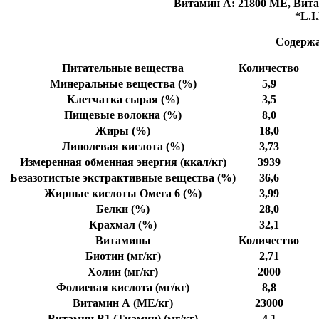
Витамин A: 21800 ME, Витами
*L.I
Содержа
Питательные вещества
Количество
Минеральные вещества (%)
5,9
Клетчатка сырая (%)
3,5
Пищевые волокна (%)
8,0
Жиры (%)
18,0
Линолевая кислота (%)
3,73
Измеренная обменная энергия (ккал/кг)
3939
Безазотистые экстрактивные вещества (%)
36,6
Жирные кислоты Омега 6 (%)
3,99
Белки (%)
28,0
Крахмал (%)
32,1
Витамины
Количество
Биотин (мг/кг)
2,71
Холин (мг/кг)
2000
Фолиевая кислота (мг/кг)
8,8
Витамин А (МЕ/кг)
23000
Витамин В1 (Тиамин) (мг/кг)
4,1