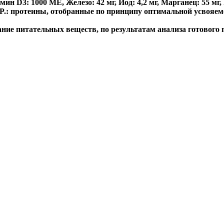
н D3: 1000 ME, Железо: 42 мг, Йод: 4,2 мг, Марганец: 55 мг, Ц
.P.: протеины, отобранные по принципу оптимальной усвояем
ние питательных веществ, по результатам анализа готового 