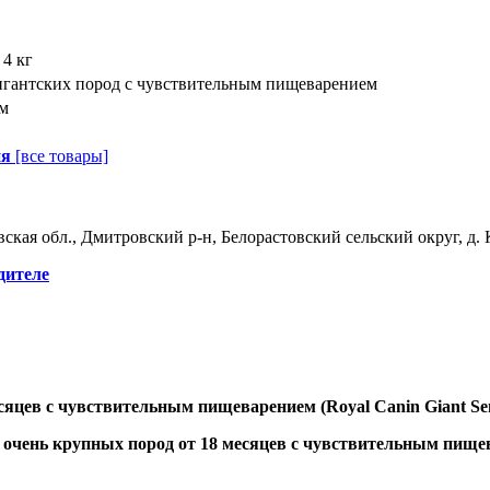
 4 кг
гигантских пород с чувствительным пищеварением
м
ия
[все товары]
ская обл., Дмитровский р-н, Белорастовский сельский округ, д. К
дителе
яцев с чувствительным пищеварением (Royal Canin Giant Sensi
очень крупных пород от 18 месяцев с чувствительным пищеваре