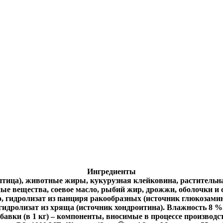
Ингредиенты
птица), животные жиры, кукурузная клейковина, растительна
е вещества, соевое масло, рыбий жир, дрожжи, оболочки и 
, гидролизат из панциря ракообразных (источник глюкозамин
гидролизат из хряща (источник хондроитина). Влажность 8 %
бавки (в 1 кг) – компоненты, вносимые в процессе производс