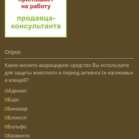
Опрос
Какое инсекто-акарицидное средство Вы используете
для защиты животного в период активности насекомых
и клещей?
Адвокат
Барс
Бинакар
Блохнэт
Больфо
Бравекто