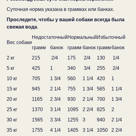
Суточная норма указана в граммах или банках.
Проследите, чтобы у вашей собаки всегда была
свежая вода
.
Недостаточный
Нормальный
Избыточный
Вес собаки
грамм
банок
грамм
банок
грамм
банок
2 кг
215
2/4
175
2/4
130
1/4
5 кг
425
1
340
3/4
255
2/4
10 кг
705
1 3/4
560
1 1/4
420
1
15 кг
945
2 1/4
755
1 3/4
565
1 1/4
20 кг
1165
2 3/4
930
2 1/4
700
1 3/4
25 кг
1370
3 1/4
1095
2 2/4
825
2
30 кг
1565
3 3/4
1255
3
940
2 1/4
35 кг
1755
4 1/4
1405
3 1/4
1050
2 2/4