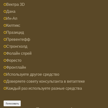
Вектра 3D
Дана
Ин-Ап
Килтикс
Празицид
Превентефф
Стронгхолд
Фолайн спрей
Форесто
Фронтлайн
Используете другое средство
Доверяете совету консультанта в ветаптеке
Каждый раз используете разные средства