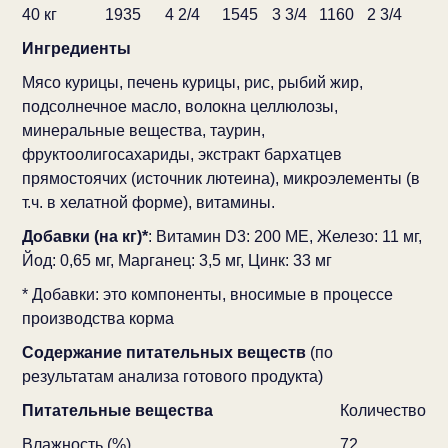
40 кг
1935
4 2/4
1545
3 3/4
1160
2 3/4
Ингредиенты
Мясо курицы, печень курицы, рис, рыбий жир,
подсолнечное масло, волокна целлюлозы,
минеральные вещества, таурин,
фруктоолигосахариды, экстракт бархатцев
прямостоячих (источник лютеина), микроэлементы (в
т.ч. в хелатной форме), витамины.
Добавки (на кг)*
: Витамин D3: 200 МЕ, Железо: 11 мг,
Йод: 0,65 мг, Марганец: 3,5 мг, Цинк: 33 мг
* Добавки: это компоненты, вносимые в процессе
производства корма
Содержание питательных веществ
(по
результатам анализа готового продукта)
Питательные вещества
Количество
Влажность (%)
72