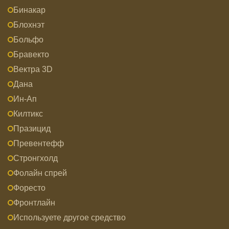
Бинакар
Блохнэт
Больфо
Бравекто
Вектра 3D
Дана
Ин-Ап
Килтикс
Празицид
Превентефф
Стронгхолд
Фолайн спрей
Форесто
Фронтлайн
Используете другое средство