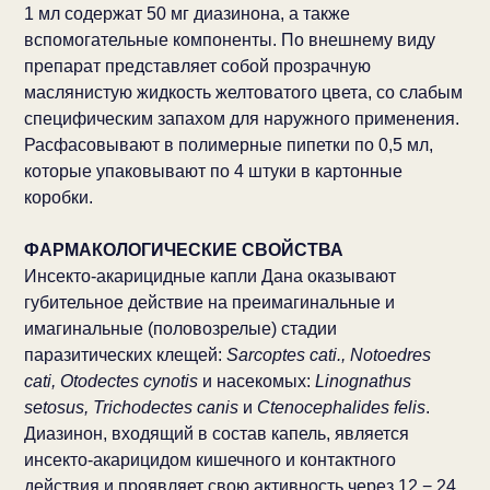
1 мл содержат 50 мг диазинона, а также
вспомогательные компоненты. По внешнему виду
препарат представляет собой прозрачную
маслянистую жидкость желтоватого цвета, со слабым
специфическим запахом для наружного применения.
Расфасовывают в полимерные пипетки по 0,5 мл,
которые упаковывают по 4 штуки в картонные
коробки.
ФАРМАКОЛОГИЧЕСКИЕ СВОЙСТВА
Инсекто-акарицидные капли Дана оказывают
губительное действие на преимагинальные и
имагинальные (половозрелые) стадии
паразитических клещей:
Sarcoptes cati., Notoedres
cati, Otodectes cynotis
и насекомых:
Linognathus
setosus, Trichodectes canis
и
Ctenocephalides felis
.
Диазинон, входящий в состав капель, является
инсекто-акарицидом кишечного и контактного
действия и проявляет свою активность через 12 − 24