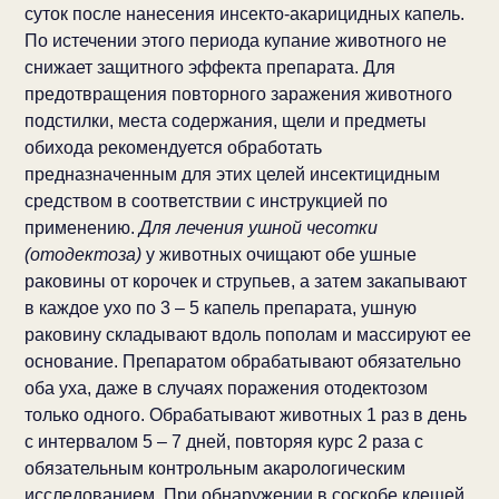
суток после нанесения инсекто-акарицидных капель.
По истечении этого периода купание животного не
снижает защитного эффекта препарата. Для
предотвращения повторного заражения животного
подстилки, места содержания, щели и предметы
обихода рекомендуется обработать
предназначенным для этих целей инсектицидным
средством в соответствии с инструкцией по
применению.
Для лечения ушной чесотки
(отодектоза)
у животных очищают обе ушные
раковины от корочек и струпьев, а затем закапывают
в каждое ухо по 3 – 5 капель препарата, ушную
раковину складывают вдоль пополам и массируют ее
основание. Препаратом обрабатывают обязательно
оба уха, даже в случаях поражения отодектозом
только одного. Обрабатывают животных 1 раз в день
с интервалом 5 – 7 дней, повторяя курс 2 раза с
обязательным контрольным акарологическим
исследованием. При обнаружении в соскобе клещей