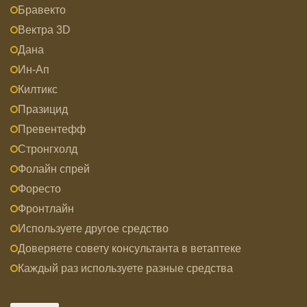
Бравекто
Вектра 3D
Дана
Ин-Ап
Килтикс
Празицид
Превентефф
Стронгхолд
Фолайн спрей
Форесто
Фронтлайн
Используете другое средство
Доверяете совету консультанта в ветаптеке
Каждый раз используете разные средства