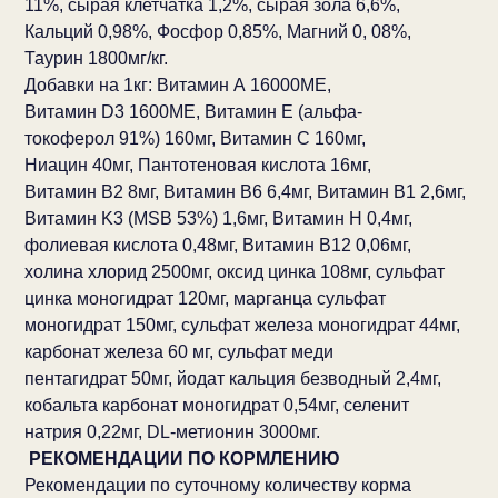
11%, сырая клетчатка 1,2%, сырая зола 6,6%,
Кальций 0,98%, Фосфор 0,85%, Магний 0, 08%,
Таурин 1800мг/кг.
Добавки на 1кг: Витамин А 16000МЕ,
Витамин D3 1600МЕ, Витамин Е (альфа-
токоферол 91%) 160мг, Витамин С 160мг,
Ниацин 40мг, Пантотеновая кислота 16мг,
Витамин В2 8мг, Витамин В6 6,4мг, Витамин В1 2,6мг,
Витамин K3 (MSB 53%) 1,6мг, Витамин Н 0,4мг,
фолиевая кислота 0,48мг, Витамин В12 0,06мг,
холина хлорид 2500мг, оксид цинка 108мг, сульфат
цинка моногидрат 120мг, марганца сульфат
моногидрат 150мг, сульфат железа моногидрат 44мг,
карбонат железа 60 мг, сульфат меди
пентагидрат 50мг, йодат кальция безводный 2,4мг,
кобальта карбонат моногидрат 0,54мг, селенит
натрия 0,22мг, DL-метионин 3000мг.
РЕКОМЕНДАЦИИ ПО КОРМЛЕНИЮ
Рекомендации по суточному количеству корма