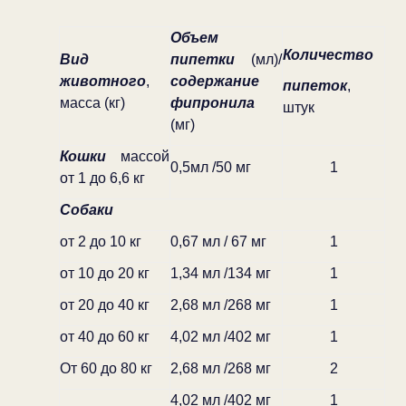
Объем
Количество
Вид
пипетки
(мл)/
животного
,
содержание
пипеток
,
масса (кг)
фипронила
штук
(мг)
Кошки
массой
0,5мл /50 мг
1
от 1 до 6,6 кг
Собаки
от 2 до 10 кг
0,67 мл / 67 мг
1
от 10 до 20 кг
1,34 мл /134 мг
1
от 20 до 40 кг
2,68 мл /268 мг
1
от 40 до 60 кг
4,02 мл /402 мг
1
От 60 до 80 кг
2,68 мл /268 мг
2
4,02 мл /402 мг
1