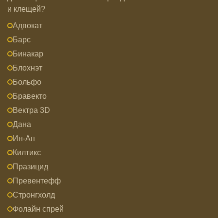
и клещей?
Адвокат
Барс
Бинакар
Блохнэт
Больфо
Бравекто
Вектра 3D
Дана
Ин-Ап
Килтикс
Празицид
Превентефф
Стронгхолд
Фолайн спрей