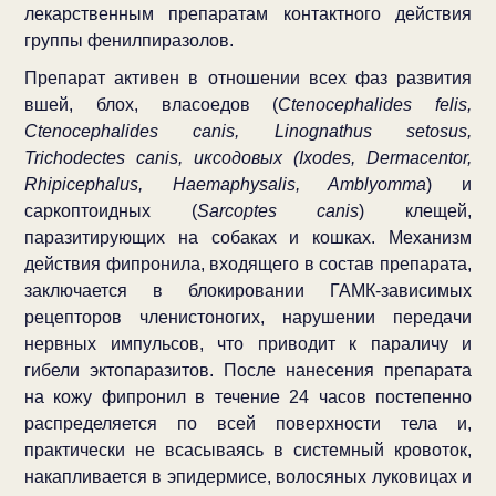
лекарственным препаратам контактного действия
группы фенилпиразолов.
Препарат активен в отношении всех фаз развития
вшей, блох, власоедов (
Ctenocephalides felis,
Ctenocephalides canis, Linognathus setosus,
Trichodectes canis, иксодовых (Ixodes, Dermacentor,
Rhipicephalus, Haemaphysalis, Amblyomma
) и
саркоптоидных (
Sarcoptes canis
) клещей,
паразитирующих на собаках и кошках. Механизм
действия фипронила, входящего в состав препарата,
заключается в блокировании ГАМК-зависимых
рецепторов членистоногих, нарушении передачи
нервных импульсов, что приводит к параличу и
гибели эктопаразитов. После нанесения препарата
на кожу фипронил в течение 24 часов постепенно
распределяется по всей поверхности тела и,
практически не всасываясь в системный кровоток,
накапливается в эпидермисе, волосяных луковицах и