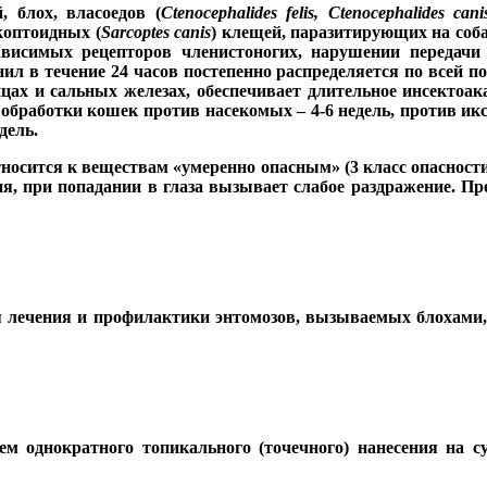
 блох, власоедов (
Ctenocephalides felis, Ctenocephalides can
ркоптоидных (
Sarcoptes canis
) клещей, паразитирующих на соб
ависимых рецепторов членистоногих, нарушении передачи
ил в течение 24 часов постепенно распределяется по всей п
цах и сальных железах, обеспечивает длительное инсектоак
обработки кошек против насекомых – 4-6 недель, против икс
дель.
носится к веществам «умеренно опасным» (3 класс опасности 
я, при попадании в глаза вызывает слабое раздражение. Пре
ля лечения и профилактики энтомозов, вызываемых блохами
однократного топикального (точечного) нанесения на су