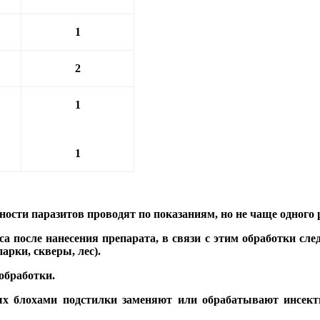
1
2
1
1
сти паразитов проводят по показаниям, но не чаще одного р
 после нанесения препарата, в связи с этим обработки след
арки, скверы, лес).
обработки.
х блохами подстилки заменяют или обрабатывают инсекти