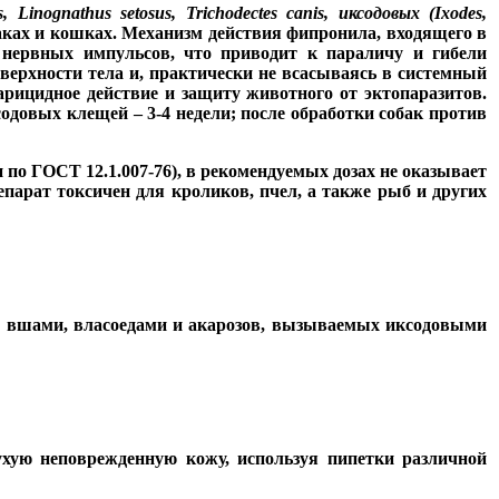
is, Linognathus setosus, Trichodectes canis, иксодовых (Ixodes,
аках и кошках. Механизм действия фипронила, входящего в
 нервных импульсов, что приводит к параличу и гибели
оверхности тела и, практически не всасываясь в системный
арицидное действие и защиту животного от эктопаразитов.
одовых клещей – 3-4 недели; после обработки собак против
по ГОСТ 12.1.007-76), в рекомендуемых дозах не оказывает
парат токсичен для кроликов, пчел, а также рыб и других
, вшами, власоедами и акарозов, вызываемых иксодовыми
хую неповрежденную кожу, используя пипетки различной