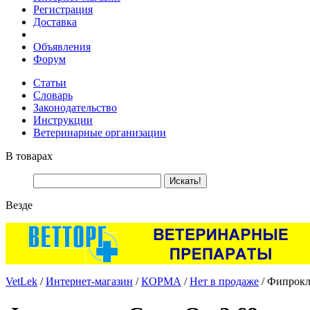
Регистрация
Доставка
Объявления
Форум
Статьи
Словарь
Законодательство
Инструкции
Ветеринарные организации
В товарах
Везде
VetLek
/
Интернет-магазин
/
КОРМА
/
Нет в продаже
/ Фипрокл