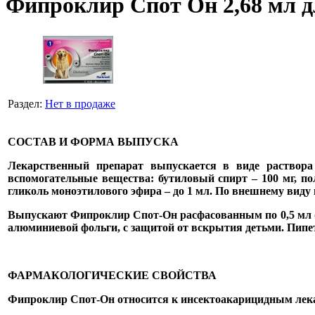
Фипроклир Спот Он 2,68 мл дл
Раздел:
Нет в продаже
СОСТАВ И ФОРМА ВЫПУСКА
Лекарственный препарат выпускается в виде раствора
вспомогательные вещества: бутиловый спирт – 100 мг, пол
гликоль моноэтилового эфира – до 1 мл. По внешнему виду
Выпускают Фипроклир Спот-Он расфасованным по 0,5 мл (для
алюминиевой фольги, с защитой от вскрытия детьми. Пипет
ФАРМАКОЛОГИЧЕСКИЕ СВОЙСТВА
Фипроклир Спот-Он относится к инсектоакарицидным лек