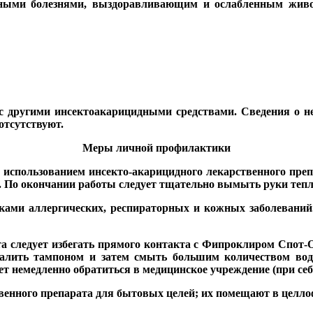
ными болезнями, выздоравливающим и ослабленным живот
с другими инсектоакарицидными средствами. Сведения о н
отсутствуют.
Меры личной профилактики
использованием инсекто-акарицидного лекарственного преп
. По окончании работы следует тщательно вымыть руки тепл
аками аллергических, респираторных и кожных заболеваний.
а следует избегать прямого контакта с Фипроклиром Спот-О
удалить тампоном и затем смыть большим количеством во
ет немедленно обратиться в медицинское учреждение (при се
твенного препарата для бытовых целей; их помещают в целл