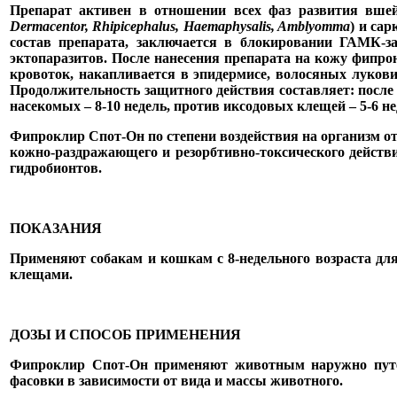
Препарат активен в отношении всех фаз развития вшей,
Dermacentor, Rhipicephalus, Haemaphysalis, Amblyomma
) и са
состав препарата, заключается в блокировании ГАМК-з
эктопаразитов. После нанесения препарата на кожу фипрон
кровоток, накапливается в эпидермисе, волосяных лукови
Продолжительность защитного действия составляет: после 
насекомых – 8-10 недель, против иксодовых клещей – 5-6 не
Фипроклир Спот-Он по степени воздействия на организм от
кожно-раздражающего и резорбтивно-токсического действи
гидробионтов.
ПОКАЗАНИЯ
Применяют собакам и кошкам с 8-недельного возраста д
клещами.
ДОЗЫ И СПОСОБ ПРИМЕНЕНИЯ
Фипроклир Спот-Он применяют животным наружно путем 
фасовки в зависимости от вида и массы животного.