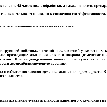
в течение 48 часов после обработки, а также наносить преп
так как это может привести к снижению его эффективности. В
первом применении и отмене не установлено.
нструкцией побочных явлений и осложнений у животных, ка
о проходящие изменения кожного покрова (изменение цвет
остояние. При индивидуальной повышенной чувствительност
овести десенсибилизирующую терапию.
ться избыточное слюноотделение, мышечная дрожь, рвота. В
из организма.
ивидуальная чувствительность животного к компонентам пр