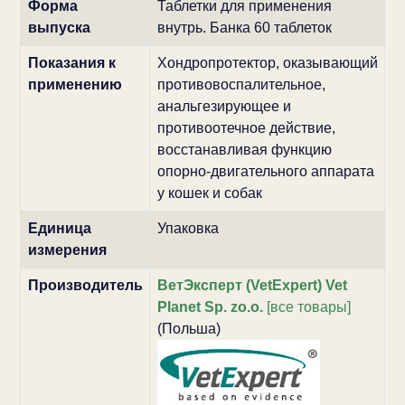
Форма
Таблетки для применения
выпуска
внутрь. Банка 60 таблеток
Показания к
Хондропротектор, оказывающий
применению
противовоспалительное,
анальгезирующее и
противоотечное действие,
восстанавливая функцию
опорно-двигательного аппарата
у кошек и собак
Единица
Упаковка
измерения
Производитель
ВетЭксперт (VetExpert) Vet
Planet Sp. zo.o.
[все товары]
(Польша)