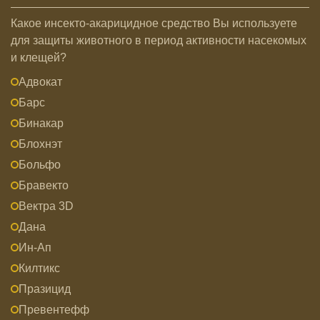
Какое инсекто-акарицидное средство Вы используете
для защиты животного в период активности насекомых
и клещей?
Адвокат
Барс
Бинакар
Блохнэт
Больфо
Бравекто
Вектра 3D
Дана
Ин-Ап
Килтикс
Празицид
Превентефф