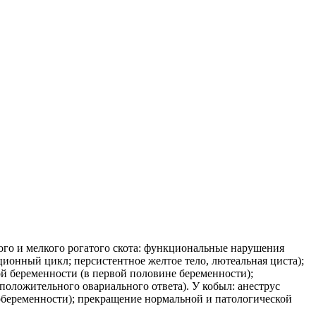
ого и мелкого рогатого скота: функциональные нарушения
ционный цикл; персистентное желтое тело, лютеальная циста);
й беременности (в первой половине беременности);
оложительного овариального ответа). У кобыл: анеструс
обеременности); прекращение нормальной и патологической