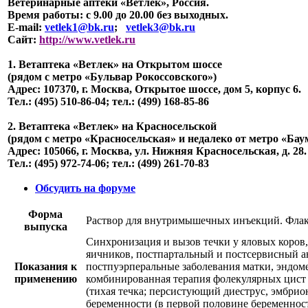
Ветеринарные аптеки «Ветлек», Россия
.
Время работы: с 9.00 до 20.00 без выходных.
E-mail:
vetlek1@bk.ru
;
vetlek3@bk.ru
Сайт:
http://www.vetlek.ru
1. Ветаптека «Ветлек» на Открытом шоссе
(рядом с метро «Бульвар Рокоссовского»)
Адрес: 107370, г. Москва, Открытое шоссе, дом 5, корпус 6.
Тел.: (495) 510-86-04; тел.: (499) 168-85-86
2. Ветаптека «Ветлек» на Красносельской
(рядом с метро «Красносельская» и недалеко от метро «Бау
Адрес: 105066, г. Москва, ул. Нижняя Красносельская, д. 28.
Тел.: (495) 972-74-06; тел.: (499) 261-70-83
Обсудить на форуме
Форма
Раствор для внутримышечных инъекций. Флак
выпуска
Синхронизация и вызов течки у яловых коров
яичников, постпартальный и постсервисный ан
Показания к
постпуэрперальные заболевания матки, эндом
применению
комбинированная терапия фолекулярных цист 
(тихая течка; персистующий диеструс, эмбри
беременности (в первой половине беременнос