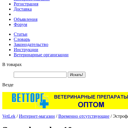
Регистрация
Доставка
Объявления
Форум
Статьи
Словарь
Законодательство
Инструкции
Ветеринарные организации
В товарах
Везде
VetLek
/
Интернет-магазин
/
Временно отсутствующие
/ Эстрофа