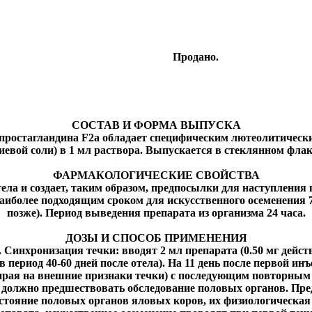
Продано.
СОСТАВ И ФОРМА ВЫПУСКА
остагландина F2a обладает специфическим лютеолитическим
иевой соли) в 1 мл раствора. Выпускается в стеклянном флак
ФАРМАКОЛОГИЧЕСКИЕ СВОЙСТВА
ела и создает, таким образом, предпосылки для наступления 
аиболее подходящим сроком для искусственного осеменения 76
позже). Период выведения препарата из организма 24 часа.
ДОЗЫ И СПОСОБ ПРИМЕНЕНИЯ
Синхронизация течки: вводят 2 мл препарата (0.50 мг действ
 период 40-60 дней после отела). На 11 день после первой инъе
зирая на внешние признаки течки) с последующим повторным
 должно предшествовать обследование половых органов. П
стояние половых органов яловых коров, их физиологическая 