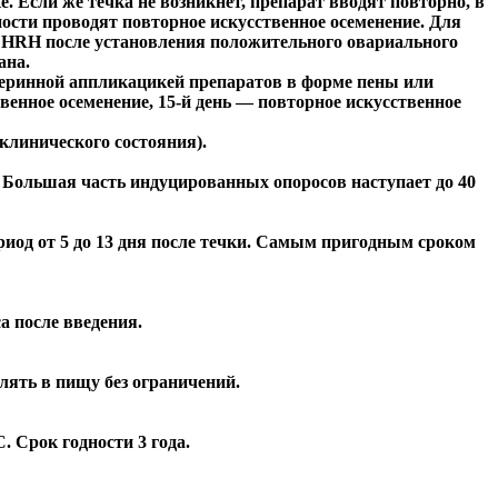
е. Если же течка не возникнет, препарат вводят повторно, в
ности проводят повторное искусственное осеменение. Для
 LHRH после установления положительного овариального
ана.
утеринной аппликацикей препаратов в форме пены или
венное осеменение, 15-й день — повторное искусственное
 клинического состояния).
и. Большая часть индуцированных опоросов наступает до 40
ериод от 5 до 13 дня после течки. Самым пригодным сроком
а после введения.
лять в пищу без ограничений.
. Срок годности 3 года.