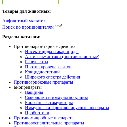
Товары для животных
:
Алфавитный указатель
new!
Поиск по производителям
Разделы каталога:
Противопаразитарные средства
Инсектициды и акарициды
Антигельминтики (противоглистные)
Репелленты
Против кровепаразитов
Кокцидиостатики
Широкого спектра действия
Противогрибковые препараты
Биопрепараты
Вакцины
Сыворотки и иммуноглобулины
Биогенные стимуляторы
Иммунные и Противовирусные препараты
Пробиотики
Противомикробные препараты
Противовоспалительные препараты