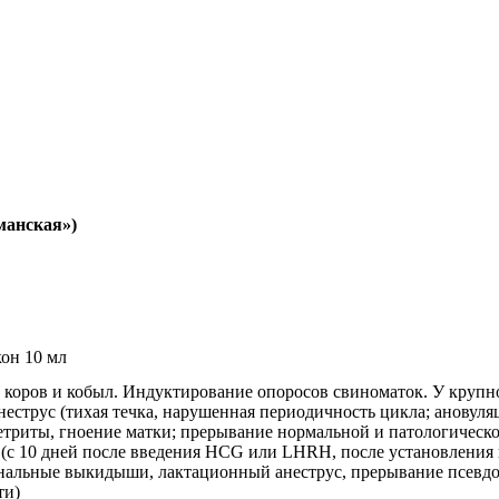
манская»)
он 10 мл
, коров и кобыл. Индуктирование опоросов свиноматок. У крупн
еструс (тихая течка, нарушенная периодичность цикла; ановуля
етриты, гноение матки; прерывание нормальной и патологическо
(с 10 дней после введения HCG или LHRH, после установления п
ональные выкидыши, лактационный анеструс, прерывание псевд
ти)