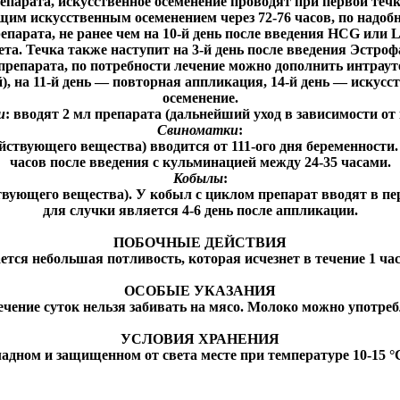
репарата, искусственное осеменение проводят при первой течк
ующим искусственным осеменением через 72-76 часов, по надоб
епарата, не ранее чем на 10-й день после введения HCG или
ета. Течка также наступит на 3-й день после введения Эстроф
 препарата, по потребности лечение можно дополнить интра
 на 11-й день — повторная аппликация, 14-й день — искусст
осеменение.
и
: вводят 2 мл препарата (дальнейший уход в зависимости от
Свиноматки
:
действующего вещества) вводится от 111-ого дня беременност
часов после введения с кульминацией между 24-35 часами.
Кобылы
:
ствующего вещества). У кобыл с циклом препарат вводят в п
для случки является 4-6 день после аппликации.
ПОБОЧНЫЕ ДЕЙСТВИЯ
тся небольшая потливость, которая исчезнет в течение 1 час
ОСОБЫЕ УКАЗАНИЯ
ение суток нельзя забивать на мясо. Молоко можно употреб
УСЛОВИЯ ХРАНЕНИЯ
адном и защищенном от света месте при температуре 10-15 °С