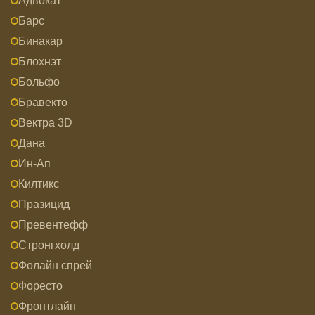
Адвокат
Барс
Бинакар
Блохнэт
Больфо
Бравекто
Вектра 3D
Дана
Ин-Ап
Килтикс
Празицид
Превентефф
Стронгхолд
Фолайн спрей
Форесто
Фронтлайн