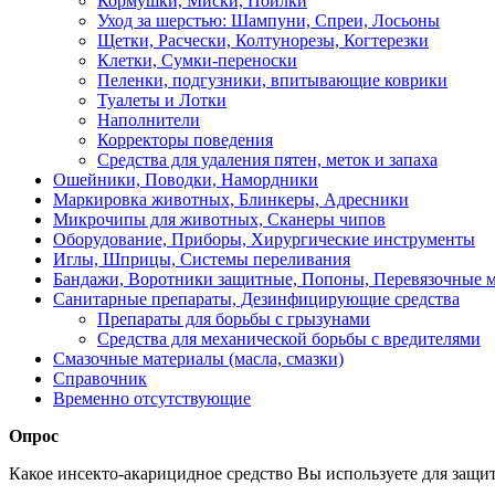
Кормушки, Миски, Поилки
Уход за шерстью: Шампуни, Спреи, Лосьоны
Щетки, Расчески, Колтунорезы, Когтерезки
Клетки, Сумки-переноски
Пеленки, подгузники, впитывающие коврики
Туалеты и Лотки
Наполнители
Корректоры поведения
Средства для удаления пятен, меток и запаха
Ошейники, Поводки, Намордники
Маркировка животных, Блинкеры, Адресники
Микрочипы для животных, Сканеры чипов
Оборудование, Приборы, Хирургические инструменты
Иглы, Шприцы, Системы переливания
Бандажи, Воротники защитные, Попоны, Перевязочные 
Санитарные препараты, Дезинфицирующие средства
Препараты для борьбы с грызунами
Средства для механической борьбы с вредителями
Смазочные материалы (масла, смазки)
Справочник
Временно отсутствующие
Опрос
Какое инсекто-акарицидное средство Вы используете для защи