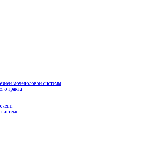
лезней мочеполовой системы
ого тракта
печени
й системы