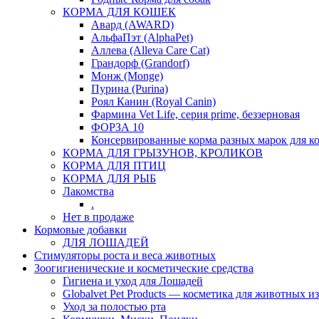
КОРМА ДЛЯ КОШЕК
Авард (AWARD)
АльфаПэт (AlphaPet)
Аллева (Alleva Care Cat)
Грандорф (Grandorf)
Монж (Monge)
Пурина (Purina)
Роял Канин (Royal Canin)
Фармина Vet Life, серия prime, беззерновая
ФОРЗА 10
Консервированные корма разных марок для к
КОРМА ДЛЯ ГРЫЗУНОВ, КРОЛИКОВ
КОРМА ДЛЯ ПТИЦ
КОРМА ДЛЯ РЫБ
Лакомства
.
Нет в продаже
Кормовые добавки
ДЛЯ ЛОШАДЕЙ
Стимуляторы роста и веса животных
Зоогигиенические и косметические средства
Гигиена и уход для Лошадей
Globalvet Pet Products — косметика для животных и
Уход за полостью рта