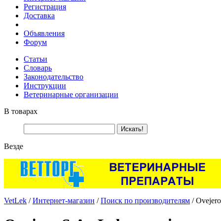
Регистрация
Доставка
Объявления
Форум
Статьи
Словарь
Законодательство
Инструкции
Ветеринарные организации
В товарах
Везде
VetLek
/
Интернет-магазин
/
Поиск по производителям
/ Ovejero