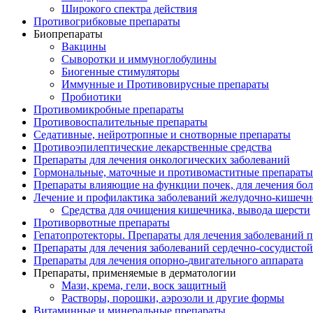
Широкого спектра действия
Противогрибковые препараты
Биопрепараты
Вакцины
Сыворотки и иммуноглобулины
Биогенные стимуляторы
Иммунные и Противовирусные препараты
Пробиотики
Противомикробные препараты
Противовоспалительные препараты
Седативные, нейротропные и снотворные препараты
Противоэпилептические лекарственные средства
Препараты для лечения онкологических заболеваний
Гормональные, маточные и противомаститные препараты
Препараты влияющие на функции почек, для лечения бо
Лечение и профилактика заболеваний желудочно-
кишечн
Средства для очищения кишечника, вывода шерсти
Противорвотные препараты
Гепатопротекторы. Препараты для лечения заболеваний 
Препараты для лечения заболеваний сердечно-
сосудисто
Препараты для лечения опорно-
двигательного аппарата
Препараты, применяемые в дерматологии
Мази, крема, гели, воск защитный
Растворы, порошки, аэрозоли и другие формы
Витаминные и минеральные препараты