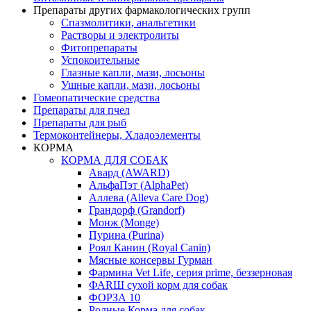
Препараты других фармакологических групп
Спазмолитики, анальгетики
Растворы и электролиты
Фитопрепараты
Успокоительные
Глазные капли, мази, лосьоны
Ушные капли, мази, лосьоны
Гомеопатические средства
Препараты для пчел
Препараты для рыб
Термоконтейнеры, Хладоэлементы
КОРМА
КОРМА ДЛЯ СОБАК
Авард (AWARD)
АльфаПэт (AlphaPet)
Аллева (Alleva Care Dog)
Грандорф (Grandorf)
Монж (Monge)
Пурина (Purina)
Роял Канин (Royal Canin)
Мясные консервы Гурман
Фармина Vet Life, серия prime, беззерновая
ФАRШ сухой корм для собак
ФОРЗА 10
Родные Корма для собак