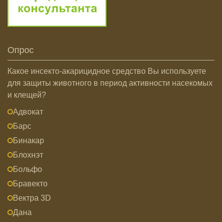
Опрос
Какое инсекто-акарицидное средство Вы используете
для защиты животного в период активности насекомых
и клещей?
Адвокат
Барс
Бинакар
Блохнэт
Больфо
Бравекто
Вектра 3D
Дана