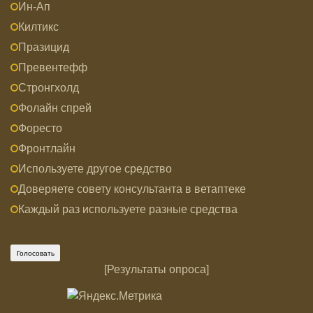
Ин-Ап
Килтикс
Празицид
Превентефф
Стронгхолд
Фолайн спрей
Форесто
Фронтлайн
Используете другое средство
Доверяете совету консультанта в ветаптеке
Каждый раз используете разные средства
[
Результаты опроса
]